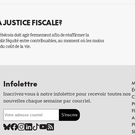
A JUSTICE FISCALE?
cois doit agir fermement afin de réaffirmer la
blir l’équité entre contribuables, au moment où les moins
du coût de la vie.
Infolettre
M
É
Inscrivez-vous à notre infolettre pour recevoir toutes nos
C
nouvelles chaque semaine par courriel.
P
F
A
P
S