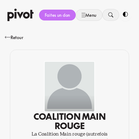
Aller
au
Faites un don
Menu
contenu
Bascule
Retour
COALITION MAIN
ROUGE
La Coalition Main rouge (autrefois