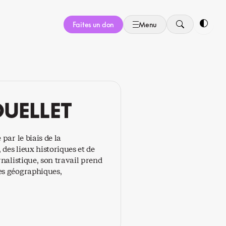
Faites un don
Menu
Bascule
OUELLET
par le biais de la
des lieux historiques et de
nalistique, son travail prend
es géographiques,