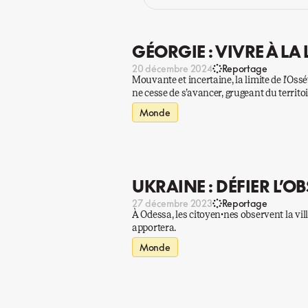
GÉORGIE : VIVRE À LA 
20 décembre 2024
Reportage
Mouvante et incertaine, la limite de l’Os
ne cesse de s’avancer, grugeant du territoir
Monde
UKRAINE : DÉFIER L’O
27 décembre 2023
Reportage
À Odessa, les citoyen·nes observent la vil
apportera.
Monde