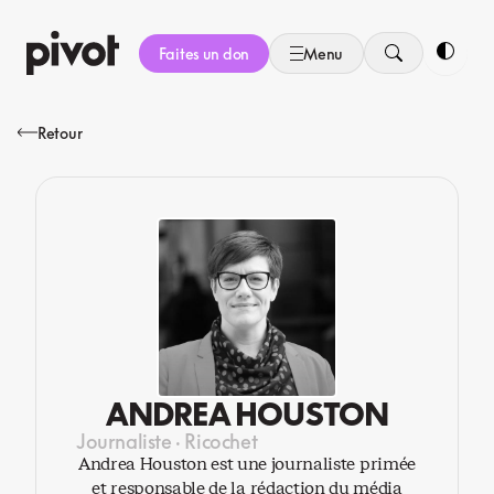
Aller
au
Faites un don
Menu
contenu
Bascule
Retour
ANDREA HOUSTON
Journaliste · Ricochet
Andrea Houston est une journaliste primée
et responsable de la rédaction du média