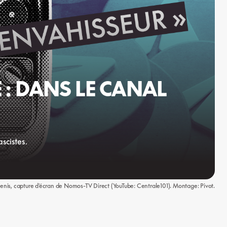
 : DANS LE CANAL
scistes.
nis, capture d'écran de Nomos-TV Direct (YouTube: Centrale101). Montage: Pivot.