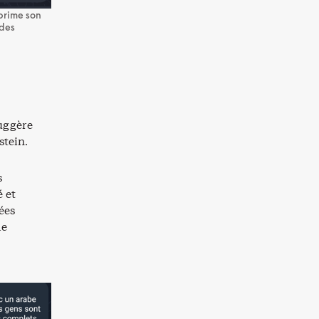
rime son
 des
suggère
stein.
s
é et
ées
le