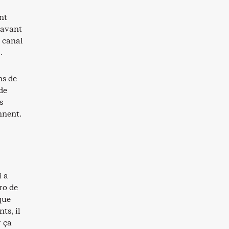
nt
 avant
e canal
.
ns de
de
s
nnent.
i a
ro de
que
ts, il
r ça