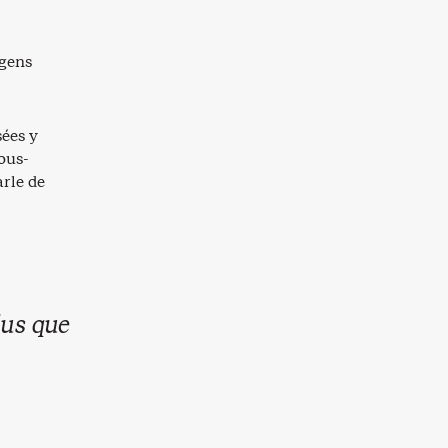
 gens
ées y
sous-
arle de
lus que