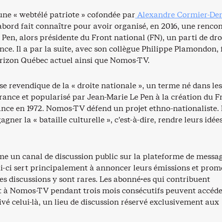
ne « webtélé patriote » cofondée par
Alexandre Cormier-Den
d’abord fait connaître pour avoir organisé, en 2016, une renco
Pen, alors présidente du Front national (FN), un parti de dro
nce. Il a par la suite, avec son collègue Philippe Plamondon,
rizon Québec actuel ainsi que Nomos-TV.
e revendique de la « droite nationale », un terme né dans les
rance et popularisé par Jean-Marie Le Pen à la création du F
ance en 1972. Nomos-TV défend un projet ethno-nationaliste.
gagner la « bataille culturelle », c’est-à-dire, rendre leurs idée
 un canal de discussion public sur la plateforme de messag
i-ci sert principalement à annoncer leurs émissions et pro
es discussions y sont rares. Les abonné·es qui contribuent
 à Nomos-TV pendant trois mois consécutifs peuvent accéde
ivé celui-là, un lieu de discussion réservé exclusivement aux