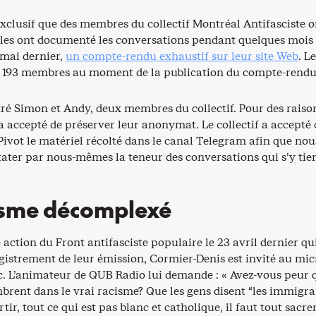
exclusif que des membres du collectif Montréal Antifasciste o
t elles ont documenté les conversations pendant quelques mois
8 mai dernier,
un compte-rendu exhaustif sur leur site Web
. L
 193 membres au moment de la publication du compte-rendu
tré Simon et Andy, deux membres du collectif. Pour des raiso
 a accepté de préserver leur anonymat. Le collectif a accepté 
ivot le matériel récolté dans le canal Telegram afin que nou
tater par nous-mêmes la teneur des conversations qui s’y tie
isme décomplexé
e action du Front antifasciste populaire le 23 avril dernier qu
gistrement de leur émission, Cormier-Denis est invité au mic
c. L’animateur de QUB Radio lui demande : « Avez-vous peur 
rent dans le vrai racisme? Que les gens disent “les immigran
rtir, tout ce qui est pas blanc et catholique, il faut tout sacre