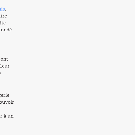
is
.
ntre
ite
 fondé
ront
 Leur
s
erie
mouvoir
r à un