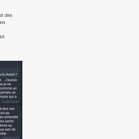
nt des
 en
ant