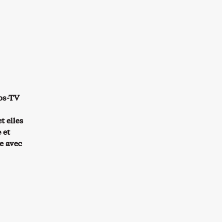
mos-TV
t elles
 et
e avec