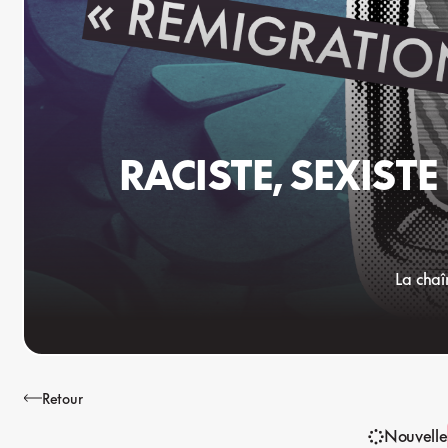
RACISTE, SEXIST
La chaî
Retour
Nouvelle