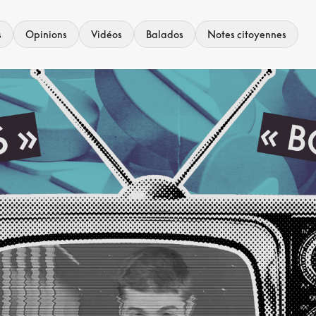
s
Opinions
Vidéos
Balados
Notes citoyennes