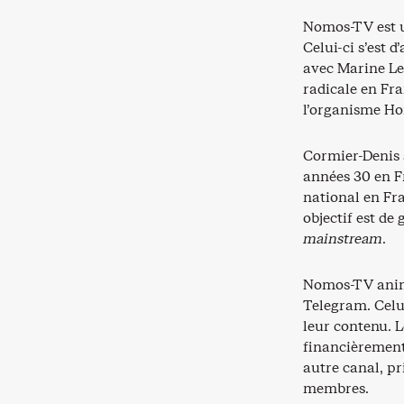
Nomos-TV est u
Celui-ci s’est 
avec Marine Le 
radicale en Fra
l’organisme Ho
Cormier-Denis s
années 30 en F
national en Fr
objectif est de 
mainstream
.
Nomos-TV anime
Telegram. Celu
leur contenu. L
financièrement
autre canal, pr
membres.