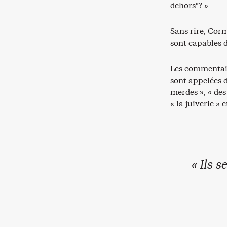
dehors”? »
Sans rire, Corm
sont capables d
Les commentair
sont appelées d
merdes », « des
« la juiverie »
« Ils 