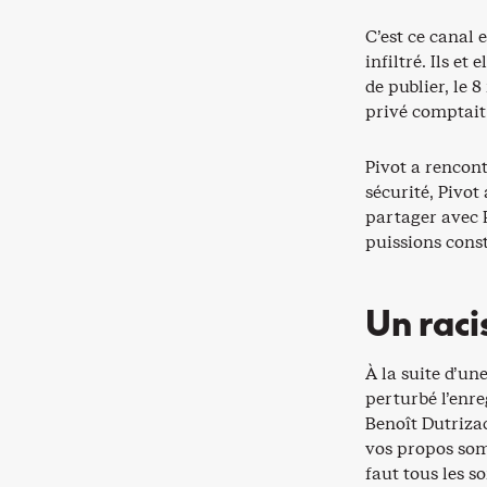
C’est ce canal 
infiltré. Ils e
de publier, le 
privé comptait
Pivot a rencon
sécurité, Pivot
partager avec P
puissions cons
Un rac
À la suite d’un
perturbé l’enre
Benoît Dutriza
vos propos somb
faut tous les so