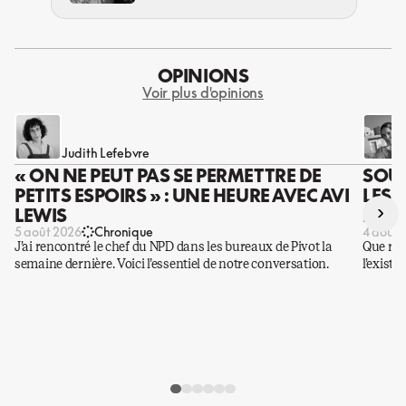
OPINIONS
Voir plus d'opinions
Judith Lefebvre
« ON NE PEUT PAS SE PERMETTRE DE
SOUS
PETITS ESPOIRS » : UNE HEURE AVEC AVI
LES 
›
LEWIS
DES 
5 août 2026
Chronique
4 août 
J’ai rencontré le chef du NPD dans les bureaux de Pivot la
Que rest
semaine dernière. Voici l’essentiel de notre conversation.
l’existe