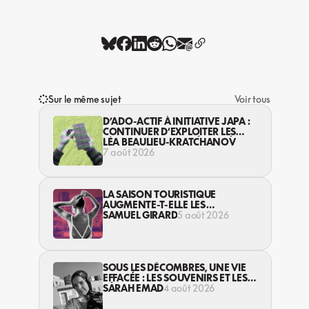
Sur le même sujet
Voir tous
D’ADO-ACTIF À INITIATIVE JAPA :
CONTINUER D’EXPLOITER LES
JEUNES… DANS LA LÉGALITÉ?
LÉA BEAULIEU-KRATCHANOV
7 août 2026
LA SAISON TOURISTIQUE
AUGMENTE-T-ELLE LES
VIOLENCES CONTRE LES
SAMUEL GIRARD
5 août 2026
TRAVAILLEUSES DU SEXE?
SOUS LES DÉCOMBRES, UNE VIE
EFFACÉE : LES SOUVENIRS ET LES
RÊVES PERDUS DES HABITANT·ES
SARAH EMAD
4 août 2026
DE GAZA