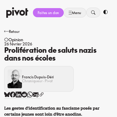
Aller
au
Faites un don
Menu
contenu
Bascule
Retour
Opinion
26 février 2026
Prolifération de saluts nazis
dans nos écoles
Francis Dupuis-Déri
Chroniqueur · Pivot
Les gestes d’identification au fascisme posés par
certains jeunes sont loin d’être anodins.