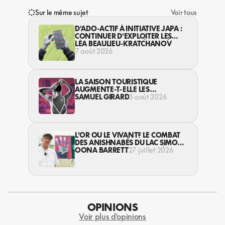
Sur le même sujet
Voir tous
D’ADO-ACTIF À INITIATIVE JAPA :
CONTINUER D’EXPLOITER LES
JEUNES… DANS LA LÉGALITÉ?
LÉA BEAULIEU-KRATCHANOV
7 août 2026
LA SAISON TOURISTIQUE
AUGMENTE-T-ELLE LES
VIOLENCES CONTRE LES
SAMUEL GIRARD
5 août 2026
TRAVAILLEUSES DU SEXE?
L’OR OU LE VIVANT? LE COMBAT
DES ANISHNABÉS DU LAC SIMON
CONTRE L’INDUSTRIE MINIÈRE EN
OONA BARRETT
27 juillet 2026
ABITIBI
OPINIONS
Voir plus d'opinions