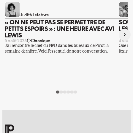
Judith Lefebvre
« ON NE PEUT PAS SE PERMETTRE DE
SOUS
PETITS ESPOIRS » : UNE HEURE AVEC AVI
LES 
›
LEWIS
DES 
5 août 2026
Chronique
4 août 
J’ai rencontré le chef du NPD dans les bureaux de Pivot la
Que rest
semaine dernière. Voici l’essentiel de notre conversation.
l’existe