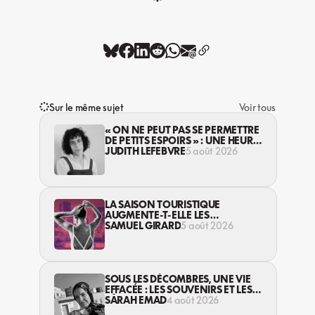
Sur le même sujet
Voir tous
« ON NE PEUT PAS SE PERMETTRE
DE PETITS ESPOIRS » : UNE HEURE
AVEC AVI LEWIS
JUDITH LEFEBVRE
5 août 2026
LA SAISON TOURISTIQUE
AUGMENTE-T-ELLE LES
VIOLENCES CONTRE LES
SAMUEL GIRARD
5 août 2026
TRAVAILLEUSES DU SEXE?
SOUS LES DÉCOMBRES, UNE VIE
EFFACÉE : LES SOUVENIRS ET LES
RÊVES PERDUS DES HABITANT·ES
SARAH EMAD
4 août 2026
DE GAZA