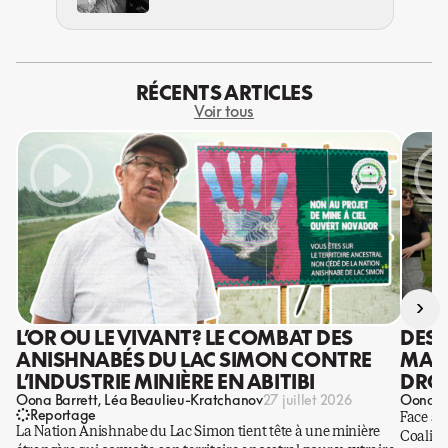
RÉCENTS ARTICLES
Voir tous
›
L’OR OU LE VIVANT? LE COMBAT DES
DES 
ANISHNABÉS DU LAC SIMON CONTRE
MANI
L’INDUSTRIE MINIÈRE EN ABITIBI
DROI
Oona Barrett
Léa Beaulieu-Kratchanov
Oona Ba
27 juillet 2026
Reportage
Face à 
La Nation Anishnabe du Lac Simon tient tête à une minière
Coaliti