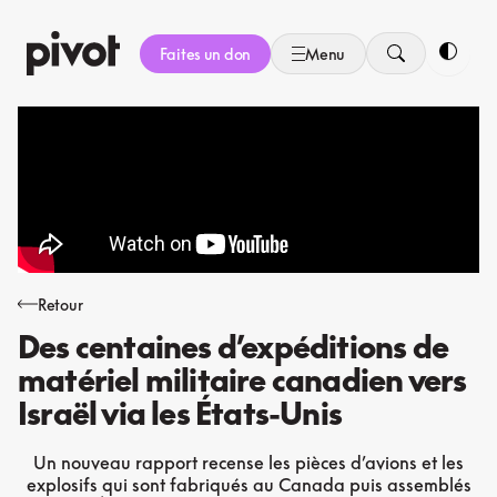
Aller
au
Faites un don
Menu
contenu
Bascule
Retour
Des centaines d’expéditions de
matériel militaire canadien vers
Israël via les États-Unis
Un nouveau rapport recense les pièces d’avions et les
explosifs qui sont fabriqués au Canada puis assemblés