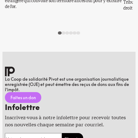
étrangère qui convoite son territoire ancestral pour y extraire
Tribuna
de l’or.
droit a
La Coop de solidarité Pivot est une organisation journalistique
enregistrée (OJE) et peut émettre des reçus de dons aux fins de
l’impôt.
Faites un don
Infolettre
Inscrivez-vous à notre infolettre pour recevoir toutes
nos nouvelles chaque semaine par courriel.