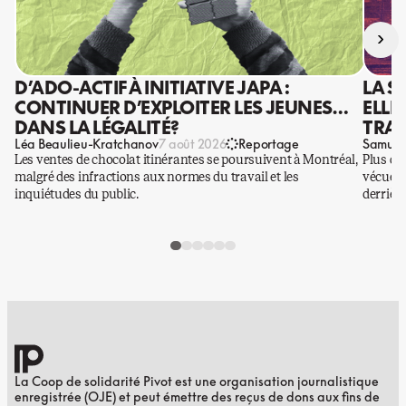
›
D’ADO-ACTIF À INITIATIVE JAPA :
LA S
CONTINUER D’EXPLOITER LES JEUNES…
ELLE
DANS LA LÉGALITÉ?
TRAV
Léa Beaulieu-Kratchanov
Samuel
7 août 2026
Reportage
Les ventes de chocolat itinérantes se poursuivent à Montréal,
Plus qu
malgré des infractions aux normes du travail et les
vécues p
inquiétudes du public.
derrière
La Coop de solidarité Pivot est une organisation journalistique
enregistrée (OJE) et peut émettre des reçus de dons aux fins de