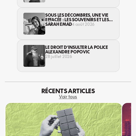
SOUS LES DÉCOMBRES, UNE VIE
EFFACÉE : LES SOUVENIRS ET LES
RÊVES PERDUS DES HABITANT·ES
SARAH EMAD
4 août 2026
DE GAZA
LE DROIT D’INSULTER LA POLICE
ALEXANDRE POPOVIC
28 juillet 2026
RÉCENTS ARTICLES
Voir tous