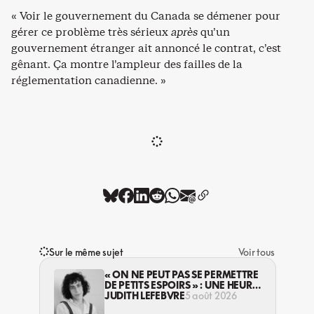
« Voir le gouvernement du Canada se démener pour
gérer ce problème très sérieux
après
qu’un
gouvernement étranger ait annoncé le contrat, c’est
gênant. Ça montre l’ampleur des failles de la
réglementation canadienne. »
Sur le même sujet
Voir tous
« ON NE PEUT PAS SE PERMETTRE
DE PETITS ESPOIRS » : UNE HEURE
AVEC AVI LEWIS
JUDITH LEFEBVRE
5 août 2026