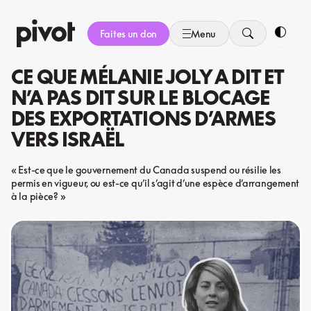
Aller
au
Faites un don
Menu
contenu
Bascule
CE QUE MÉLANIE JOLY A DIT ET
N’A PAS DIT SUR LE BLOCAGE
DES EXPORTATIONS D’ARMES
VERS ISRAËL
« Est-ce que le gouvernement du Canada suspend ou résilie les
permis en vigueur, ou est-ce qu’il s’agit d’une espèce d’arrangement
à la pièce? »