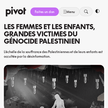
Aller
au
Faites un don
Menu
contenu
Bascule
LES FEMMES ET LES ENFANTS,
GRANDES VICTIMES DU
GÉNOCIDE PALESTINIEN
L’échelle de la souffrance des Palestiniennes et de leurs enfants est
occultée par la désinformation.