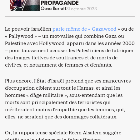
PROPAGANDE
Oona Barrett
31 octobre 2023
Le pouvoir israélien
parle m
ême de « Gazawood
» ou de
« Pallywood » – un mot-valise qui combine Gaza ou
Palestine avec Hollywood, apparu dans les années 2000
– pour faussement accuser les Palestiniens de fabriquer
des images fictives de souffrances et de morts de
civil·es, et notamment de femmes et d’enfants.
Plus encore, l’État d’Israël prétend que ses manœuvres
d’occupation ciblent surtout le Hamas, et ainsi les
hommes « d’âge militaire », sous-entendant que les
morts sont principalement des terroristes qui
mériteraient moins d’empathie que les femmes, qui,
elles, ne seraient que des dommages collatéraux.
Or, la rapporteuse spéciale Reem Alsalem suggère
plutôt que la violence et la faim affectent