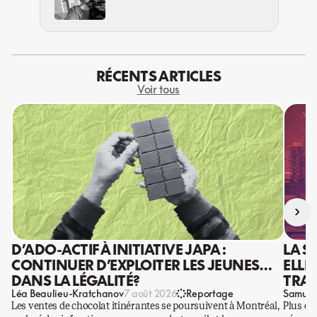
DE GAZA
RÉCENTS ARTICLES
Voir tous
›
D’ADO-ACTIF À INITIATIVE JAPA :
LA S
CONTINUER D’EXPLOITER LES JEUNES…
ELLE
DANS LA LÉGALITÉ?
TRAV
Léa Beaulieu-Kratchanov
Samuel
7 août 2026
Reportage
Les ventes de chocolat itinérantes se poursuivent à Montréal,
Plus qu