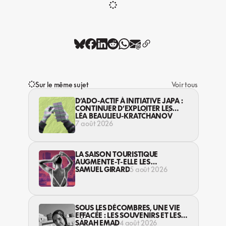
Sur le même sujet
Voir tous
D’ADO-ACTIF À INITIATIVE JAPA :
CONTINUER D’EXPLOITER LES
JEUNES… DANS LA LÉGALITÉ?
LÉA BEAULIEU-KRATCHANOV
7 août 2026
LA SAISON TOURISTIQUE
AUGMENTE-T-ELLE LES
VIOLENCES CONTRE LES
SAMUEL GIRARD
5 août 2026
TRAVAILLEUSES DU SEXE?
SOUS LES DÉCOMBRES, UNE VIE
EFFACÉE : LES SOUVENIRS ET LES
RÊVES PERDUS DES HABITANT·ES
SARAH EMAD
4 août 2026