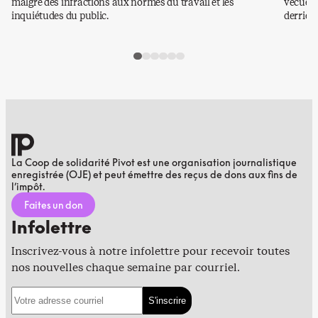
malgré des infractions aux normes du travail et les
vécues p
inquiétudes du public.
derrière
La Coop de solidarité Pivot est une organisation journalistique
enregistrée (OJE) et peut émettre des reçus de dons aux fins de
l’impôt.
Faites un don
Infolettre
Inscrivez-vous à notre infolettre pour recevoir toutes
nos nouvelles chaque semaine par courriel.