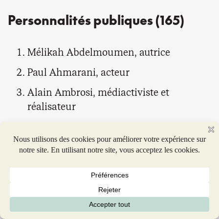
Personnalités publiques (165)
Mélikah Abdelmoumen, autrice
Paul Ahmarani, acteur
Alain Ambrosi, médiactiviste et
réalisateur
Anita Anand, auteure et traductrice
Rachad Antonius, professeur associé,
UQAM
Françoise Armand, professeure émérite,
prix Georges-Émile-Lapalme 2024
Charlotte Aubin, actrice