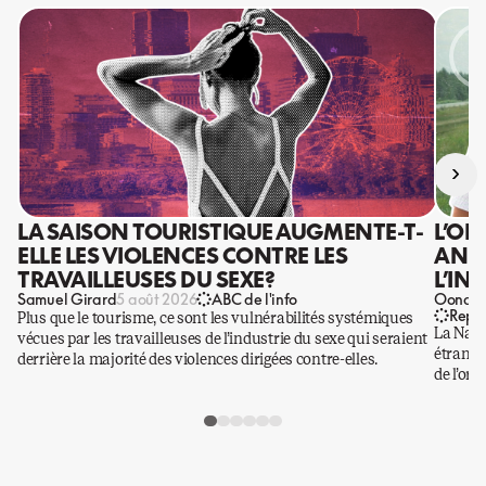
›
LA SAISON TOURISTIQUE AUGMENTE-T-
L’OR
ELLE LES VIOLENCES CONTRE LES
ANIS
TRAVAILLEUSES DU SEXE?
L’IN
Samuel Girard
Oona Ba
5 août 2026
ABC de l'info
Repo
Plus que le tourisme, ce sont les vulnérabilités systémiques
La Nati
vécues par les travailleuses de l’industrie du sexe qui seraient
étrangè
derrière la majorité des violences dirigées contre-elles.
de l’or.