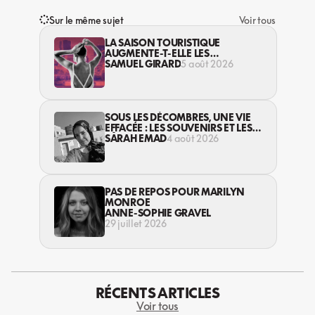
Sur le même sujet
Voir tous
LA SAISON TOURISTIQUE
AUGMENTE-T-ELLE LES
VIOLENCES CONTRE LES
SAMUEL GIRARD
5 août 2026
TRAVAILLEUSES DU SEXE?
SOUS LES DÉCOMBRES, UNE VIE
EFFACÉE : LES SOUVENIRS ET LES
RÊVES PERDUS DES HABITANT·ES
SARAH EMAD
4 août 2026
DE GAZA
PAS DE REPOS POUR MARILYN
MONROE
ANNE-SOPHIE GRAVEL
29 juillet 2026
RÉCENTS ARTICLES
Voir tous