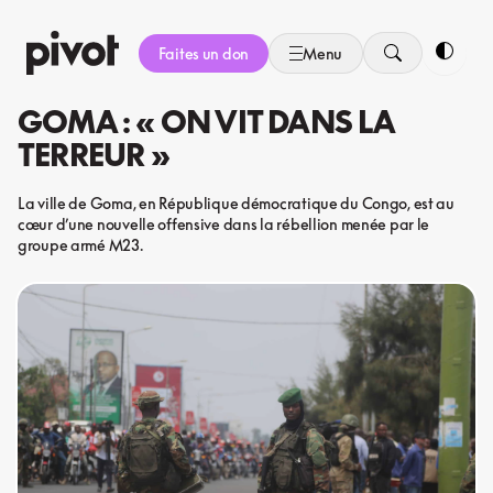
Aller
au
Faites un don
Menu
contenu
Bascule
GOMA : « ON VIT DANS LA
TERREUR »
La ville de Goma, en République démocratique du Congo, est au
cœur d’une nouvelle offensive dans la rébellion menée par le
groupe armé M23.