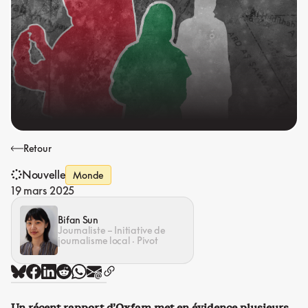
Retour
Nouvelle
Monde
19 mars 2025
Bifan Sun
Journaliste – Initiative de
journalisme local · Pivot
Un récent rapport d’Oxfam met en évidence plusieurs