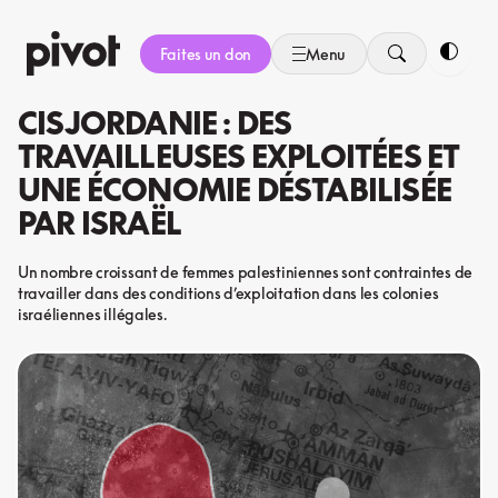
Aller
au
Faites un don
Menu
contenu
Bascule
CISJORDANIE : DES
TRAVAILLEUSES EXPLOITÉES ET
UNE ÉCONOMIE DÉSTABILISÉE
PAR ISRAËL
Un nombre croissant de femmes palestiniennes sont contraintes de
travailler dans des conditions d’exploitation dans les colonies
israéliennes illégales.