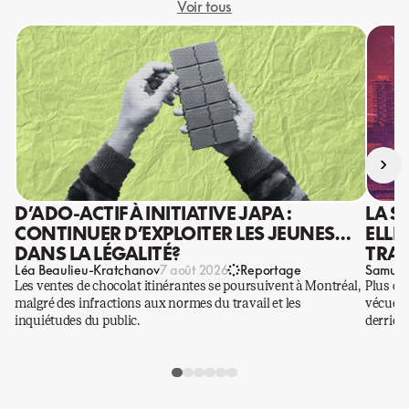
Voir tous
›
D’ADO-ACTIF À INITIATIVE JAPA :
LA S
CONTINUER D’EXPLOITER LES JEUNES…
ELLE
DANS LA LÉGALITÉ?
TRAV
Léa Beaulieu-Kratchanov
Samuel
7 août 2026
Reportage
Les ventes de chocolat itinérantes se poursuivent à Montréal,
Plus qu
malgré des infractions aux normes du travail et les
vécues p
inquiétudes du public.
derrière