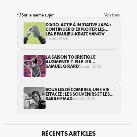
Sur le même sujet
Voir tous
D’ADO-ACTIF À INITIATIVE JAPA :
CONTINUER D’EXPLOITER LES
JEUNES… DANS LA LÉGALITÉ?
LÉA BEAULIEU-KRATCHANOV
7 août 2026
LA SAISON TOURISTIQUE
AUGMENTE-T-ELLE LES
VIOLENCES CONTRE LES
SAMUEL GIRARD
5 août 2026
TRAVAILLEUSES DU SEXE?
SOUS LES DÉCOMBRES, UNE VIE
EFFACÉE : LES SOUVENIRS ET LES
RÊVES PERDUS DES HABITANT·ES
SARAH EMAD
4 août 2026
DE GAZA
RÉCENTS ARTICLES