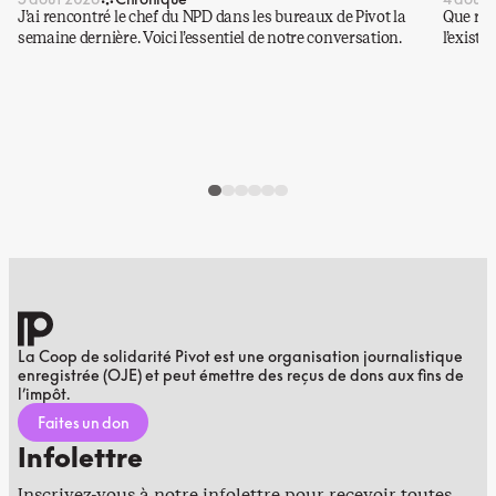
J’ai rencontré le chef du NPD dans les bureaux de Pivot la
Que rest
semaine dernière. Voici l’essentiel de notre conversation.
l’existe
La Coop de solidarité Pivot est une organisation journalistique
enregistrée (OJE) et peut émettre des reçus de dons aux fins de
l’impôt.
Faites un don
Infolettre
Inscrivez-vous à notre infolettre pour recevoir toutes