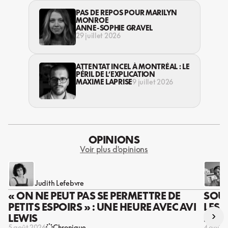
PAS DE REPOS POUR MARILYN
MONROE
ANNE-SOPHIE GRAVEL
29 juillet 2026
ATTENTAT INCEL À MONTRÉAL : LE
PÉRIL DE L’EXPLICATION
MAXIME LAPRISE
9 juillet 2026
OPINIONS
Voir plus d'opinions
Judith Lefebvre
« ON NE PEUT PAS SE PERMETTRE DE
SOUS
PETITS ESPOIRS » : UNE HEURE AVEC AVI
LES 
›
LEWIS
DES 
5 août 2026
Chronique
4 août 