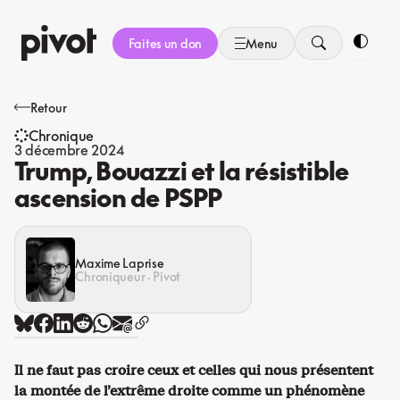
Aller
au
Faites un don
Menu
contenu
Bascule
Retour
Chronique
3 décembre 2024
Trump, Bouazzi et la résistible
ascension de PSPP
Maxime Laprise
Chroniqueur · Pivot
Il ne faut pas croire ceux et celles qui nous présentent
la montée de l’extrême droite comme un phénomène