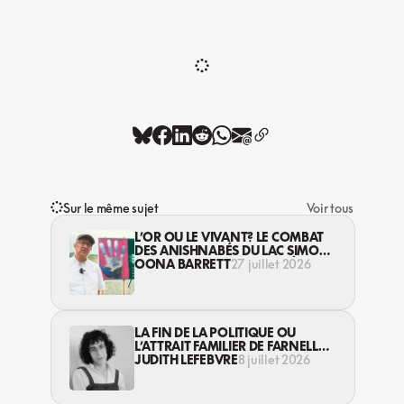
Sur le même sujet
Voir tous
L’OR OU LE VIVANT? LE COMBAT
DES ANISHNABÉS DU LAC SIMON
CONTRE L’INDUSTRIE MINIÈRE EN
OONA BARRETT
27 juillet 2026
ABITIBI
LA FIN DE LA POLITIQUE OU
L’ATTRAIT FAMILIER DE FARNELL
MORISSET
JUDITH LEFEBVRE
8 juillet 2026