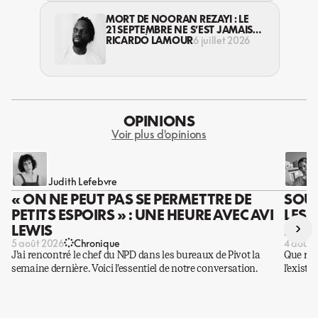
MORT DE NOORAN REZAYI : LE
21 SEPTEMBRE NE S’EST JAMAIS
TERMINÉ
RICARDO LAMOUR
6 juillet 2026
OPINIONS
Voir plus d'opinions
Judith Lefebvre
« ON NE PEUT PAS SE PERMETTRE DE
SOUS
PETITS ESPOIRS » : UNE HEURE AVEC AVI
LES 
›
LEWIS
DES 
5 août 2026
Chronique
4 août 
J’ai rencontré le chef du NPD dans les bureaux de Pivot la
Que rest
semaine dernière. Voici l’essentiel de notre conversation.
l’existe