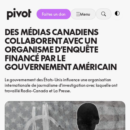
Aller
au
Faites un don
Menu
contenu
Bascule
DES MÉDIAS CANADIENS
COLLABORENT AVEC UN
ORGANISME D’ENQUÊTE
FINANCÉ PAR LE
GOUVERNEMENT AMÉRICAIN
Le gouvernement des États-Unis influence une organisation
internationale de journalisme d’investigation avec laquelle ont
travaillé Radio-Canada et La Presse.