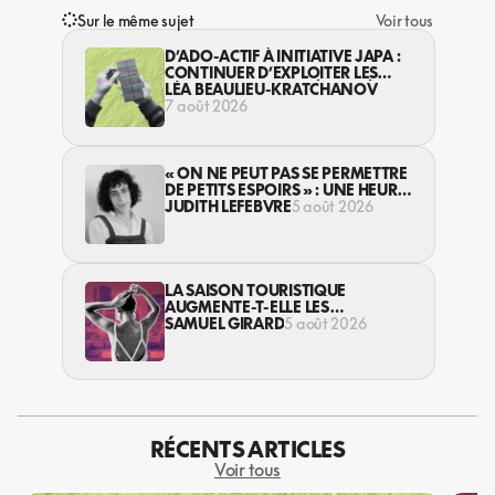
Sur le même sujet
Voir tous
D’ADO-ACTIF À INITIATIVE JAPA :
CONTINUER D’EXPLOITER LES
JEUNES… DANS LA LÉGALITÉ?
LÉA BEAULIEU-KRATCHANOV
7 août 2026
« ON NE PEUT PAS SE PERMETTRE
DE PETITS ESPOIRS » : UNE HEURE
AVEC AVI LEWIS
JUDITH LEFEBVRE
5 août 2026
LA SAISON TOURISTIQUE
AUGMENTE-T-ELLE LES
VIOLENCES CONTRE LES
SAMUEL GIRARD
5 août 2026
TRAVAILLEUSES DU SEXE?
RÉCENTS ARTICLES
Voir tous