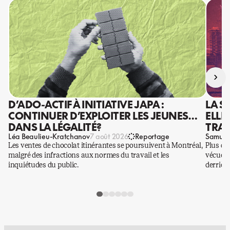
›
D’ADO-ACTIF À INITIATIVE JAPA :
LA S
CONTINUER D’EXPLOITER LES JEUNES…
ELLE
DANS LA LÉGALITÉ?
TRAV
Léa Beaulieu-Kratchanov
Samuel
7 août 2026
Reportage
Les ventes de chocolat itinérantes se poursuivent à Montréal,
Plus qu
malgré des infractions aux normes du travail et les
vécues p
inquiétudes du public.
derrière