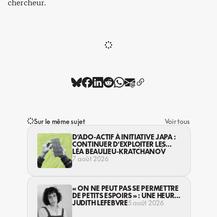
chercheur.
Sur le même sujet
Voir tous
D’ADO-ACTIF À INITIATIVE JAPA :
CONTINUER D’EXPLOITER LES
JEUNES… DANS LA LÉGALITÉ?
LÉA BEAULIEU-KRATCHANOV
7 août 2026
« ON NE PEUT PAS SE PERMETTRE
DE PETITS ESPOIRS » : UNE HEURE
AVEC AVI LEWIS
JUDITH LEFEBVRE
5 août 2026