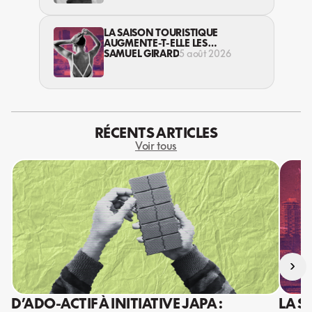
LA SAISON TOURISTIQUE
AUGMENTE-T-ELLE LES
VIOLENCES CONTRE LES
SAMUEL GIRARD
5 août 2026
TRAVAILLEUSES DU SEXE?
RÉCENTS ARTICLES
Voir tous
›
D’ADO-ACTIF À INITIATIVE JAPA :
LA S