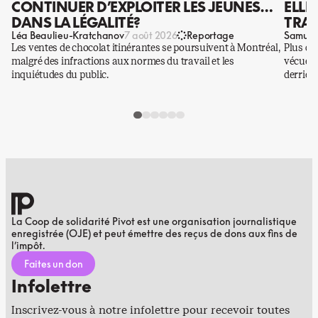
CONTINUER D’EXPLOITER LES JEUNES…
ELLE
DANS LA LÉGALITÉ?
TRAV
Léa Beaulieu-Kratchanov
Samuel
7 août 2026
Reportage
Les ventes de chocolat itinérantes se poursuivent à Montréal,
Plus qu
malgré des infractions aux normes du travail et les
vécues p
inquiétudes du public.
derrière
La Coop de solidarité Pivot est une organisation journalistique
enregistrée (OJE) et peut émettre des reçus de dons aux fins de
l’impôt.
Faites un don
Infolettre
Inscrivez-vous à notre infolettre pour recevoir toutes