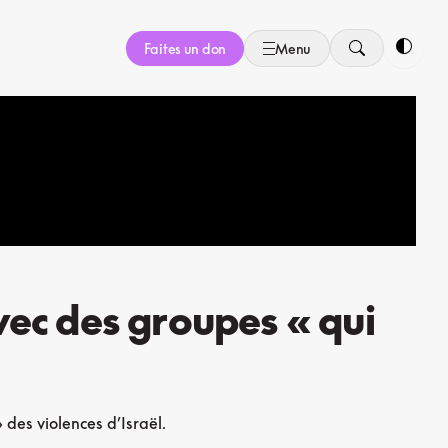
Faites un don
Menu
Bascule
vec des groupes « qui
es violences d’Israël.