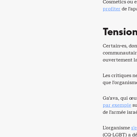
Cosmetics ou e
profiter
de l’ap
Tension
Certain·es, do
communautaires 
ouvertement la
Les critiques n
que l’organisme
Ga’ava, qui œ
par exemple
su
de l’armée isra
L’organisme
s’
(CQ-LGBT) a dé