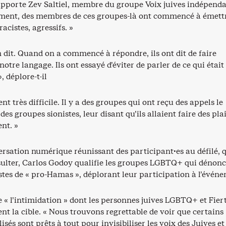
rapporte Zev Saltiel, membre du groupe Voix juives indépenda
oment, des membres de ces groupes-là ont commencé à émett
cistes, agressifs. »
en dit. Quand on a commencé à répondre, ils ont dit de faire
notre langage. Ils ont essayé d’éviter de parler de ce qui était
», déplore-t-il
nt très difficile. Il y a des groupes qui ont reçu des appels le
es groupes sionistes, leur disant qu’ils allaient faire des pla
nt. »
rsation numérique réunissant des participant·es au défilé, 
sulter, Carlos Godoy qualifie les groupes LGBTQ+ qui dénonc
stes de « pro-Hamas », déplorant leur participation à l’évén
 « l’intimidation » dont les personnes juives LGBTQ+ et Fier
nt la cible. « Nous trouvons regrettable de voir que certains
isés sont prêts à tout pour invisibiliser les voix des Juives et