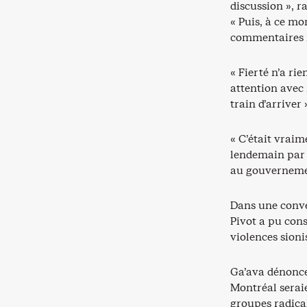
discussion », 
« Puis, à ce m
commentaires ra
« Fierté n’a ri
attention avec 
train d’arriver 
« C’était vraime
lendemain par d
au gouverneme
Dans une conve
Pivot a pu con
violences sioni
Ga’ava dénonce
Montréal seraie
groupes radical