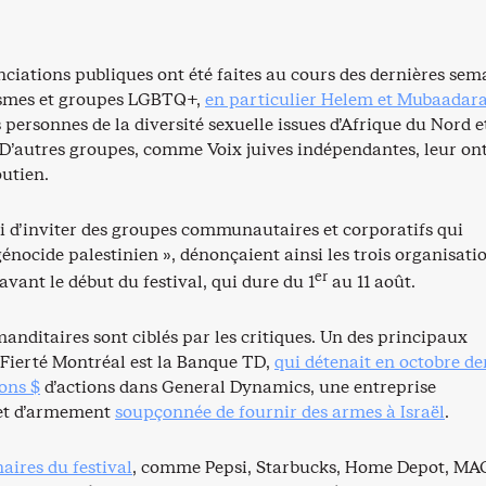
ciations publiques ont été faites au cours des dernières sem
ismes et groupes LGBTQ+,
en particulier Helem et
Mubaadara
 personnes de la diversité sexuelle issues d’Afrique du Nord e
D’autres groupes, comme Voix juives indépendantes, leur on
outien.
si d’inviter des groupes communautaires et corporatifs qui
énocide palestinien », dénonçaient ainsi les trois organisati
er
avant le début du festival, qui dure du 1
au 11 août.
nditaires sont ciblés par les critiques. Un des principaux
 Fierté Montréal est la Banque TD,
qui
détenait en octobre de
ions $
d’actions dans General Dynamics, une entreprise
 et d’armement
soupçonnée de fournir des armes à Israël
.
aires du festival
, comme Pepsi, Starbucks, Home Depot, MA