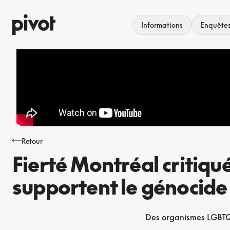
Aller
au
Informations
Enquête
contenu
Retour
Fierté Montréal critiqu
supportent le génocide
Des organismes LGBTQ+