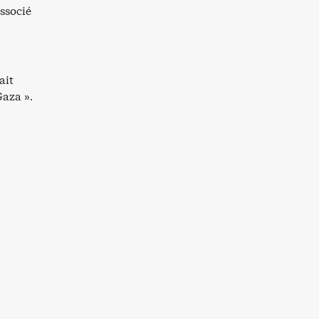
associé
ait
Gaza ».