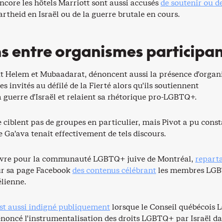
ncore les hôtels Marriott sont aussi accusés
de soutenir ou d
artheid en Israël ou de la guerre brutale en cours.
s entre organismes participa
nt Helem et Mubaadarat, dénoncent aussi la présence d’orga
invités au défilé de la Fierté alors qu’ils soutiennent
 guerre d’Israël et relaient sa rhétorique pro-LGBTQ+.
e ciblent pas de groupes en particulier, mais Pivot a pu const
 Ga’ava tenait effectivement de tels discours.
uvre pour la communauté LGBTQ+ juive de Montréal,
repart
r sa page Facebook
des contenus célébrant
les membres LG
élienne.
est aussi indigné publiquement
lorsque le Conseil québécois
noncé l’instrumentalisation des droits LGBTQ+ par Israël da