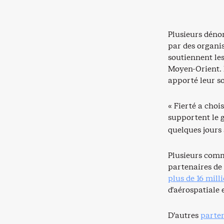
Plusieurs dénon
par des organ
soutiennent les
Moyen-Orient. 
apporté leur s
« Fierté a choi
supportent le g
quelques jours 
Plusieurs comma
partenaires de
plus de 16 mill
d’aérospatiale
D’autres
parten