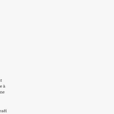
nt
e à
 ne
raël