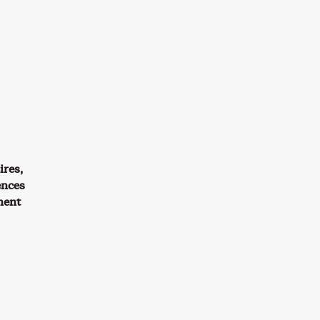
ires,
ences
ment