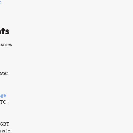
e
nts
nismes
ater
age
BTQ+
 LGBT
ns le