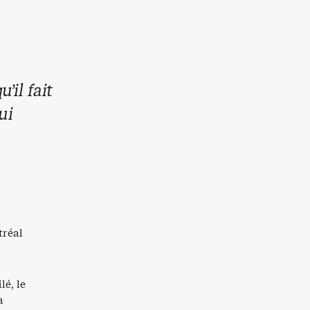
’il fait
ui
tréal
lé, le
a