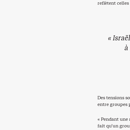
reflètent celle
« Israël
à
Des tensions so
entre groupes p
« Pendant une r
fait qu’un grou