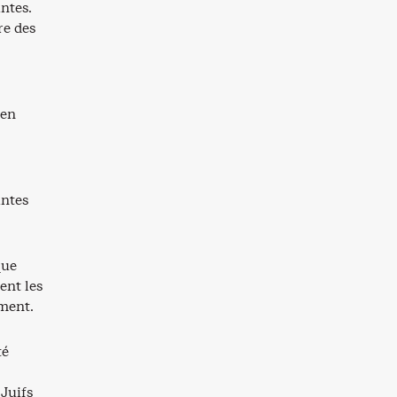
ntes.
re des
 en
intes
que
ent les
ement.
té
 Juifs