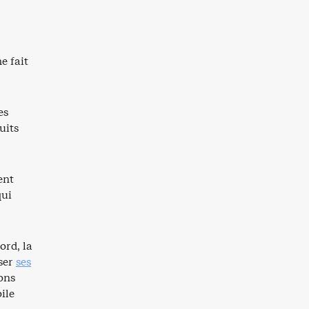
e fait
es
uits
ent
qui
ord, la
iser
ses
ons
ile