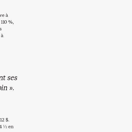
ve à
 110 %,
s
 à
nt ses
in ».
12 $.
 4 ½ en