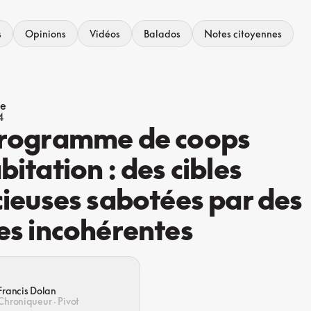
s
Opinions
Vidéos
Balados
Notes citoyennes
ue
4
Programme de coops
bitation : des cibles
cieuses sabotées par des
es incohérentes
Francis Dolan
Chroniqueur · Pivot