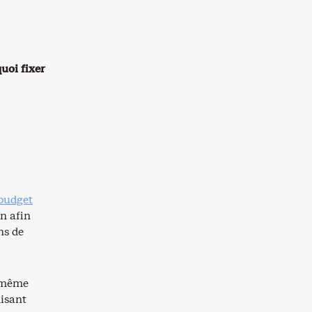
uoi fixer
 budget
n afin
ns de
a même
misant