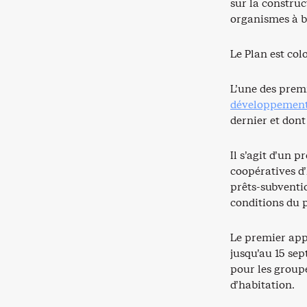
sur la construc
organismes à b
Le Plan est col
L’une des premi
développement 
dernier et dont
Il s’agit d’un 
coopératives d’
prêts-subventio
conditions du p
Le premier appe
jusqu’au 15 se
pour les groupe
d’habitation.