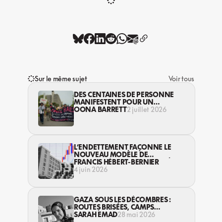
Sur le même sujet
Voir tous
DES CENTAINES DE PERSONNE
MANIFESTENT POUR UN
MEILLEUR DROIT AU LOGEMENT
OONA BARRETT
2 juillet 2026
L’ENDETTEMENT FAÇONNE LE
NOUVEAU MODÈLE DE
LOGEMENTS SUBVENTIONNÉS
FRANCIS HÉBERT-BERNIER
AU QUÉBEC
4 juin 2026
GAZA SOUS LES DÉCOMBRES :
ROUTES BRISÉES, CAMPS
INFESTÉS ET CESSEZ-LE-FEU SANS
SARAH EMAD
28 mai 2026
EFFET