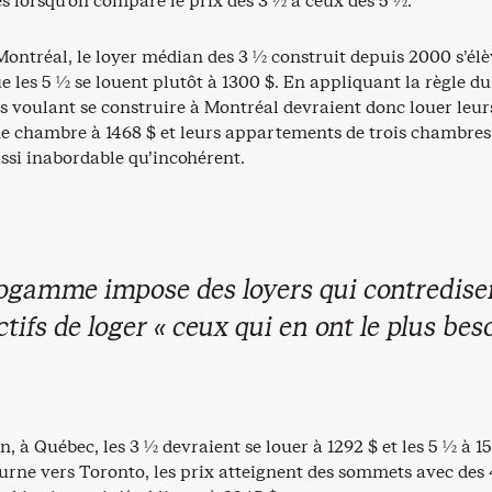
és lorsqu’on compare le prix des 3 ½ à ceux des 5 ½.
Montréal, le loyer médian des 3 ½ construit depuis 2000 s’élè
ue les 5 ½ se louent plutôt à 1300 $. En appliquant la règle du
s voulant se construire à Montréal devraient donc louer leur
e chambre à 1468 $ et leurs appartements de trois chambres
ussi inabordable qu’incohérent.
ogamme impose des loyers qui contredise
ctifs de loger « ceux qui en ont le plus beso
 à Québec, les 3 ½ devraient se louer à 1292 $ et les 5 ½ à 15
ourne vers Toronto, les prix atteignent des sommets avec des