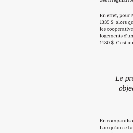
des irrégularit
En effet, pour 
1335 $, alors q
les coopérative
logements d’un
1430 $. C’est a
Le pr
obje
En comparaison,
Lorsqu’on se t