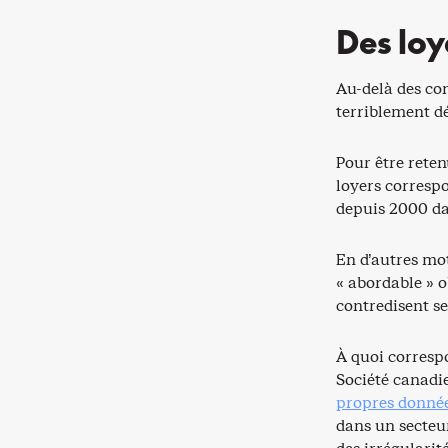
Des loy
Au-delà des co
terriblement dé
Pour être reten
loyers corresp
depuis 2000 da
En d’autres mo
« abordable » 
contredisent se
À quoi corresp
Société canadi
propres donné
dans un secteur