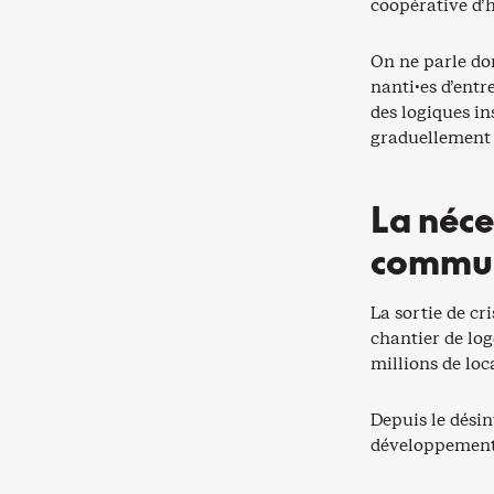
coopérative d’h
On ne parle do
nanti·es d’entr
des logiques in
graduellement 
La néce
commun
La sortie de c
chantier de lo
millions de loc
Depuis le désin
développement 