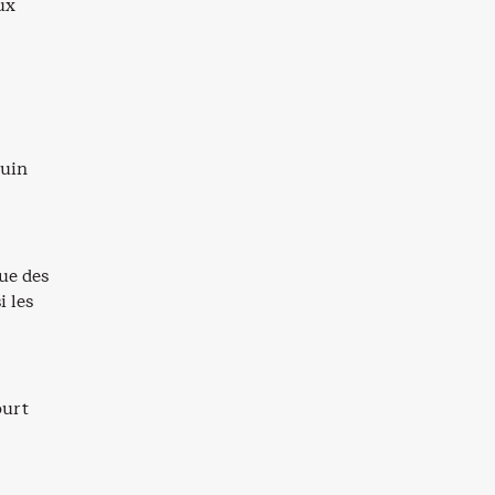
ux
juin
que des
i les
ourt