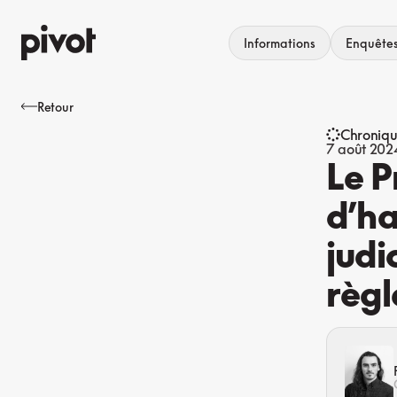
Aller
au
Informations
Enquête
contenu
Retour
Chroniq
7 août 202
Le 
d’ha
judi
règl