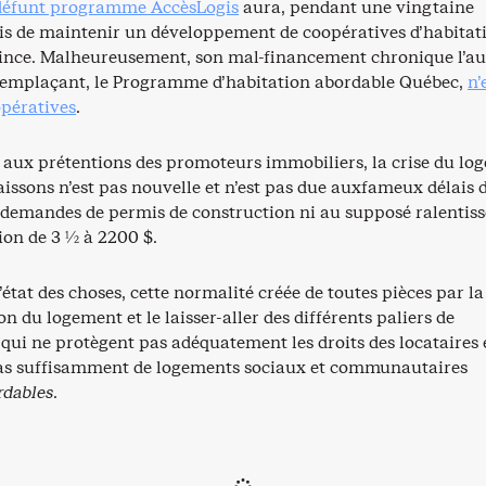
défunt programme AccèsLogis
aura, pendant une vingtaine
is de maintenir un développement de coopératives d’habitat
vince. Malheureusement, son mal-financement chronique l’a
remplaçant, le Programme d’habitation abordable Québec,
n’
pératives
.
aux prétentions des promoteurs immobiliers, la crise du lo
issons n’est pas nouvelle et n’est pas due auxfameux délais 
 demandes de permis de construction ni au supposé ralentis
ion de 3 ½ à 2200 $.
l’état des choses, cette normalité créée de toutes pièces par la
 du logement et le laisser-aller des différents paliers de
ui ne protègent pas adéquatement les droits des locataires 
as suffisamment de logements sociaux et communautaires
rdables
.