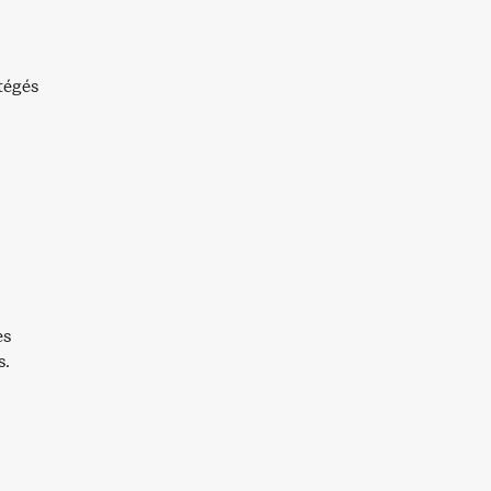
tégés
es
s.