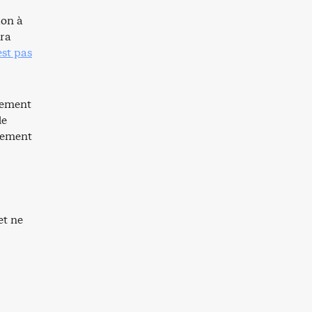
ion à
ura
est pas
gement
de
sement
et ne