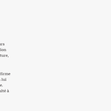
urs
elon
ture,
ffirme
 lui
e.
ulté à