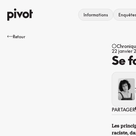
Aller
au
Informations
Enquête
contenu
Retour
Chroniq
22 janvier
Se f
PARTAGER
Les princi
raciste, d