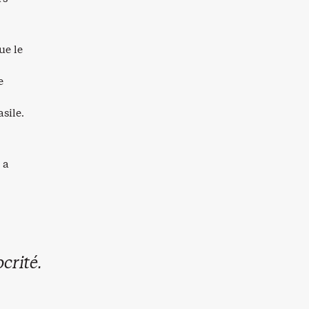
ue le
e
sile.
 a
crité.