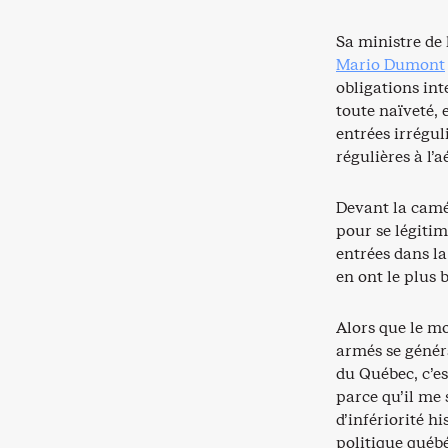
Sa ministre de 
Mario Dumont
obligations int
toute naïveté, 
entrées irrégul
régulières à l’a
Devant la camér
pour se légitime
entrées dans la
en ont le plus 
Alors que le mo
armés se génér
du Québec, c’es
parce qu’il me
d’infériorité h
politique québé