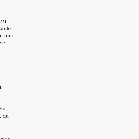
 au
monde.
un fond
une
t
ent,
le du
ètent.