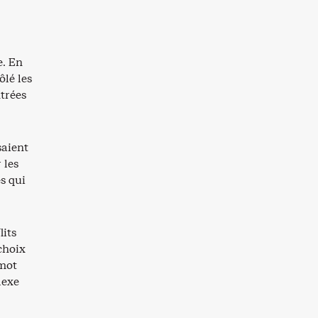
e. En
ôlé les
ntrées
saient
 les
s qui
lits
choix
 mot
lexe