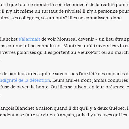
ut-il que tout ce monde-là soit déconnecté de la réalité pour 
l n’y ait même un sursaut de révolte? Il n’y a personne pou
i·es, ses collègues, ses amours? Illes ne connaissent donc
 Blanchet
s’alarmait
de voir Montréal devenir « un lieu étrang
ens comme lui ne connaissent Montréal qu’à travers les vitres
s verres polarisés qu’illes portent au Vieux-Port ou au march
.
e de banlieusard·es qui ne savent pas l’anxiété des menaces d
indignité de la détention
. Leurs ami·es n’ont jamais connu les 
use de payer, la honte. Ou illes se taisent en leur présence
.
rançois Blanchet a raison quand il dit qu’il y a deux Québec. I
endent à se faire servir en français, puis il y a ceuzes qui les