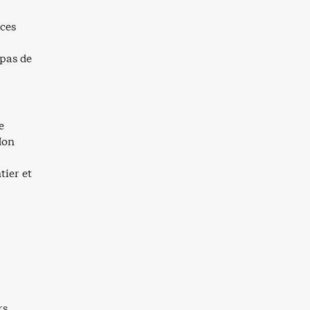
ices
 pas de
e
Mon
tier et
rs