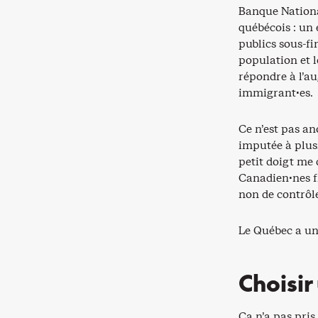
Banque Nationa
québécois : un
publics sous-f
population et 
répondre à l’a
immigrant·es.
Ce n’est pas an
imputée à plus
petit doigt me d
Canadien·nes fr
non de contrôle
Le Québec a u
Choisir
Ça n’a pas pris