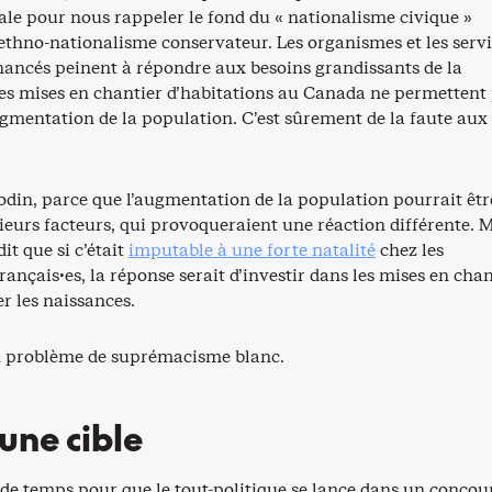
le pour nous rappeler le fond du « nationalisme civique »
 ethno-nationalisme conservateur. Les organismes et les serv
inancés peinent à répondre aux besoins grandissants de la
les mises en chantier d’habitations au Canada ne permettent
ugmentation de la population. C’est sûrement de la faute aux
odin, parce que l’augmentation de la population pourrait êtr
ieurs facteurs, qui provoqueraient une réaction différente. 
it que si c’était
imputable à une forte natalité
chez les
ançais·es, la réponse serait d’investir dans les mises en chan
r les naissances.
n problème de suprémacisme blanc.
 une cible
 de temps pour que le tout-politique se lance dans un concou