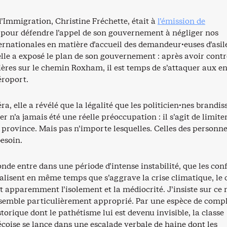
l’Immigration, Christine Fréchette, était à
l’émission de
pour défendre l’appel de son gouvernement à négliger nos
ernationales en matière d’accueil des demandeur·euses d’asil
elle a exposé le plan de son gouvernement : après avoir contr
ières sur le chemin Roxham, il est temps de s’attaquer aux e
éroport.
a, elle a révélé que la légalité que les politicien·nes brandis
r n’a jamais été une réelle préoccupation : il s’agit de limiter
 province. Mais pas n’importe lesquelles. Celles des personne
besoin.
nde entre dans une période d’intense instabilité, que les conf
alisent en même temps que s’aggrave la crise climatique, le 
t apparemment l’isolement et la médiocrité. J’insiste sur ce
 semble particulièrement approprié. Par une espèce de comp
istorique dont le pathétisme lui est devenu invisible, la classe
coise se lance dans une escalade verbale de haine dont les