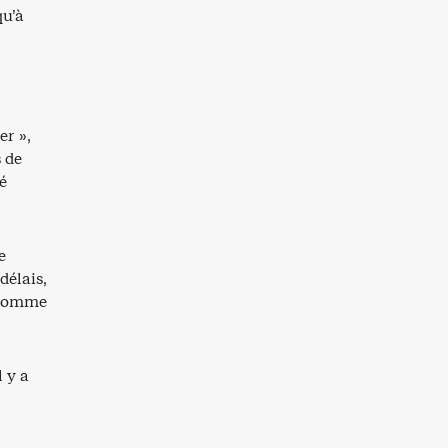
qu’à
r
er »,
 de
é
e
délais,
, comme
l y a