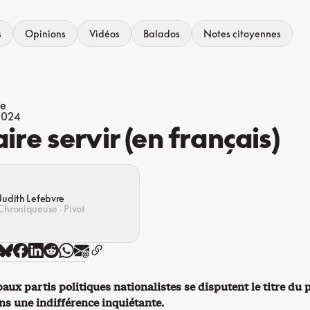
s
Opinions
Vidéos
Balados
Notes citoyennes
ue
 2024
aire servir (en français)
Judith Lefebvre
Chroniqueuse · Pivot
paux partis politiques nationalistes se disputent le titre du 
ans une indifférence inquiétante.