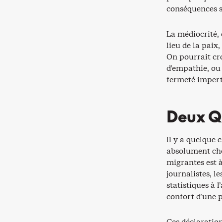
conséquences s
La médiocrité, 
lieu de la paix
On pourrait cro
d’empathie, ou
fermeté impert
Deux Q
Il y a quelque 
absolument ch
migrantes est à
journalistes, l
statistiques à l
confort d’une p
Ces déclaratio