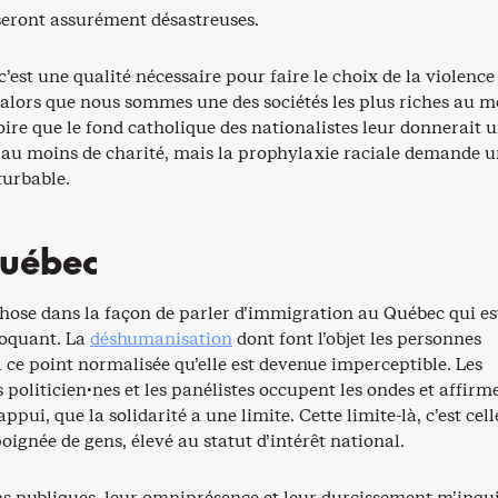
eront assurément désastreuses.
c’est une qualité nécessaire pour faire le choix de la violence
, alors que nous sommes une des sociétés les plus riches au 
ire que le fond catholique des nationalistes leur donnerait 
 au moins de charité, mais la prophylaxie raciale demande 
urbable.
uébec
chose dans la façon de parler d’immigration au Québec qui es
oquant. La
déshumanisation
dont font l’objet les personnes
 ce point normalisée qu’elle est devenue imperceptible. Les
es politicien·nes et les panélistes occupent les ondes et affirm
’appui, que la solidarité a une limite. Cette limite-là, c’est cel
oignée de gens, élevé au statut d’intérêt national.
ns publiques, leur omniprésence et leur durcissement m’inqui