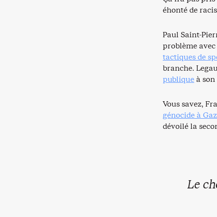
éhonté de raci
Paul Saint-Pie
problème avec 
tactiques de s
branche. Legaul
publique
à son 
Vous savez, Fra
génocide à Ga
dévoilé la seco
Le ch