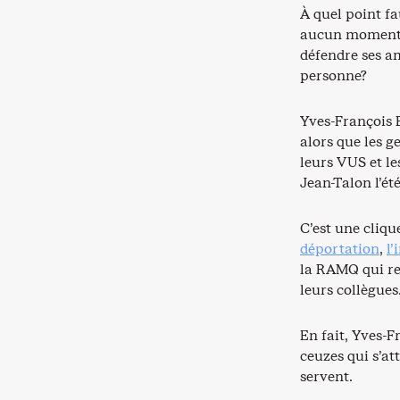
À quel point fa
aucun moment i
défendre ses am
personne?
Yves-François
alors que les g
leurs VUS et le
Jean-Talon l’été
C’est une cliqu
déportation
,
l’
la RAMQ qui ref
leurs collègues
En fait, Yves-F
ceuzes qui s’att
servent.