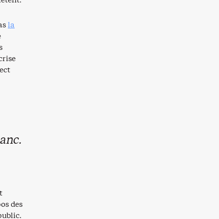
pas
la
e
s
crise
ect
anc.
t
pos des
ublic.