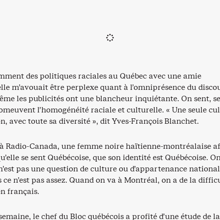
emment des politiques raciales au Québec avec une amie
elle m’avouait être perplexe quant à l’omniprésence du disco
ême les publicités ont une blancheur inquiétante. On sent, s
promeuvent l’homogénéité raciale et culturelle. « Une seule cul
n, avec toute sa diversité », dit Yves-François Blanchet.
à Radio-Canada, une femme noire haïtienne-montréalaise a
qu’elle se sent Québécoise, que son identité est Québécoise. On
n’est pas une question de culture ou d’appartenance national
s ce n’est pas assez. Quand on va à Montréal, on a de la diffic
en français.
semaine, le chef du Bloc québécois a profité d’une étude de la