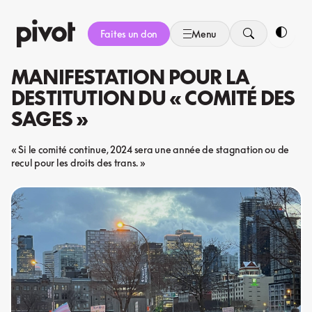
Aller
au
Faites un don
Menu
contenu
Bascule
MANIFESTATION POUR LA
DESTITUTION DU « COMITÉ DES
SAGES »
« Si le comité continue, 2024 sera une année de stagnation ou de
recul pour les droits des trans. »