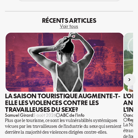
RÉCENTS ARTICLES
Voir tous
›
LA SAISON TOURISTIQUE AUGMENTE-T-
L’OR
ELLE LES VIOLENCES CONTRE LES
ANIS
TRAVAILLEUSES DU SEXE?
L’IN
Samuel Girard
Oona Ba
5 août 2026
ABC de l'info
Repo
Plus que le tourisme, ce sont les vulnérabilités systémiques
La Nati
vécues par les travailleuses de l’industrie du sexe qui seraient
étrangè
derrière la majorité des violences dirigées contre-elles.
de l’or.