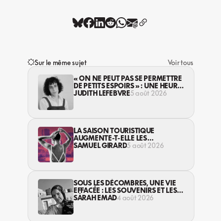
Sur le même sujet
Voir tous
« ON NE PEUT PAS SE PERMETTRE
DE PETITS ESPOIRS » : UNE HEURE
AVEC AVI LEWIS
JUDITH LEFEBVRE
5 août 2026
LA SAISON TOURISTIQUE
AUGMENTE-T-ELLE LES
VIOLENCES CONTRE LES
SAMUEL GIRARD
5 août 2026
TRAVAILLEUSES DU SEXE?
SOUS LES DÉCOMBRES, UNE VIE
EFFACÉE : LES SOUVENIRS ET LES
RÊVES PERDUS DES HABITANT·ES
SARAH EMAD
4 août 2026
DE GAZA