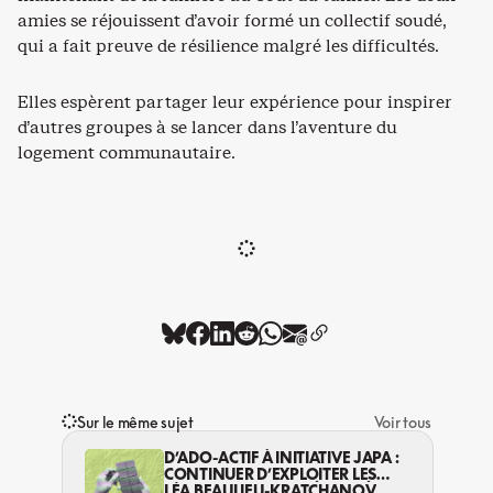
amies se réjouissent d’avoir formé un collectif soudé,
qui a fait preuve de résilience malgré les difficultés.
Elles espèrent partager leur expérience pour inspirer
d’autres groupes à se lancer dans l’aventure du
logement communautaire.
Sur le même sujet
Voir tous
D’ADO-ACTIF À INITIATIVE JAPA :
CONTINUER D’EXPLOITER LES
JEUNES… DANS LA LÉGALITÉ?
LÉA BEAULIEU-KRATCHANOV