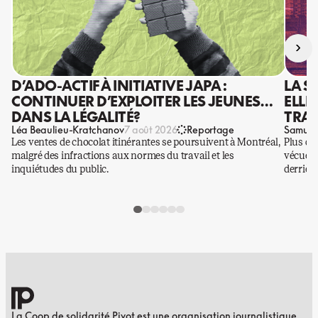
›
D’ADO-ACTIF À INITIATIVE JAPA :
LA S
CONTINUER D’EXPLOITER LES JEUNES…
ELLE
DANS LA LÉGALITÉ?
TRAV
Léa Beaulieu-Kratchanov
Samuel
7 août 2026
Reportage
Les ventes de chocolat itinérantes se poursuivent à Montréal,
Plus qu
malgré des infractions aux normes du travail et les
vécues p
inquiétudes du public.
derrière
La Coop de solidarité Pivot est une organisation journalistique