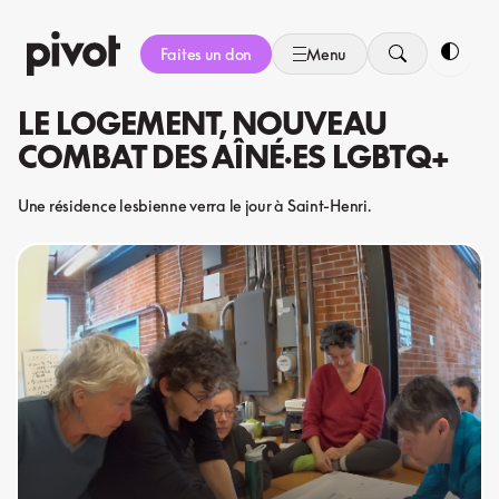
Aller
au
Faites un don
Menu
contenu
Bascule
LE LOGEMENT, NOUVEAU
COMBAT DES AÎNÉ·ES LGBTQ+
Une résidence lesbienne verra le jour à Saint-Henri.