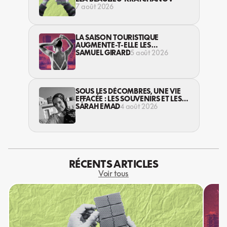
7 août 2026
LA SAISON TOURISTIQUE
AUGMENTE-T-ELLE LES
VIOLENCES CONTRE LES
SAMUEL GIRARD
5 août 2026
TRAVAILLEUSES DU SEXE?
SOUS LES DÉCOMBRES, UNE VIE
EFFACÉE : LES SOUVENIRS ET LES
RÊVES PERDUS DES HABITANT·ES
SARAH EMAD
4 août 2026
DE GAZA
RÉCENTS ARTICLES
Voir tous