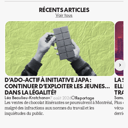
RÉCENTS ARTICLES
Voir tous
›
D’ADO-ACTIF À INITIATIVE JAPA :
LA S
CONTINUER D’EXPLOITER LES JEUNES…
ELLE
DANS LA LÉGALITÉ?
TRAV
Léa Beaulieu-Kratchanov
Samuel
7 août 2026
Reportage
Les ventes de chocolat itinérantes se poursuivent à Montréal,
Plus qu
malgré des infractions aux normes du travail et les
vécues p
inquiétudes du public.
derrière