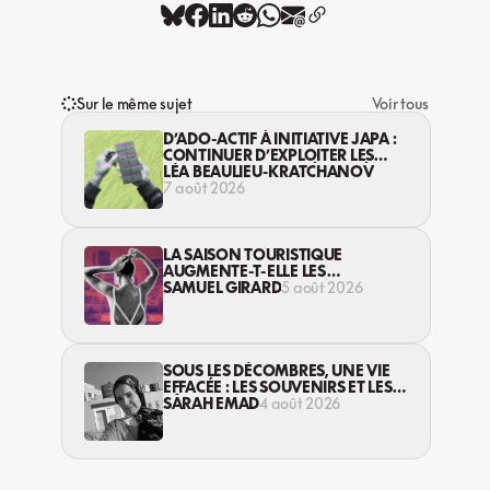
Sur le même sujet
Voir tous
D’ADO-ACTIF À INITIATIVE JAPA :
CONTINUER D’EXPLOITER LES
JEUNES… DANS LA LÉGALITÉ?
LÉA BEAULIEU-KRATCHANOV
7 août 2026
LA SAISON TOURISTIQUE
AUGMENTE-T-ELLE LES
VIOLENCES CONTRE LES
SAMUEL GIRARD
5 août 2026
TRAVAILLEUSES DU SEXE?
SOUS LES DÉCOMBRES, UNE VIE
EFFACÉE : LES SOUVENIRS ET LES
RÊVES PERDUS DES HABITANT·ES
SARAH EMAD
4 août 2026
DE GAZA