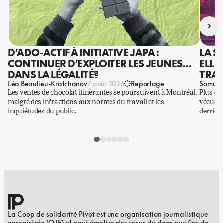
›
D’ADO-ACTIF À INITIATIVE JAPA :
LA S
CONTINUER D’EXPLOITER LES JEUNES…
ELLE
DANS LA LÉGALITÉ?
TRAV
Léa Beaulieu-Kratchanov
Samuel
7 août 2026
Reportage
Les ventes de chocolat itinérantes se poursuivent à Montréal,
Plus qu
malgré des infractions aux normes du travail et les
vécues p
inquiétudes du public.
derrière
La Coop de solidarité Pivot est une organisation journalistique
enregistrée (OJE) et peut émettre des reçus de dons aux fins de