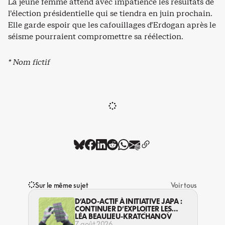
La jeune femme attend avec impatience les résultats de
l’élection présidentielle qui se tiendra en juin prochain.
Elle garde espoir que les cafouillages d’Erdogan après le
séisme pourraient compromettre sa réélection.
* Nom fictif
Sur le même sujet
Voir tous
D’ADO-ACTIF À INITIATIVE JAPA :
CONTINUER D’EXPLOITER LES
JEUNES… DANS LA LÉGALITÉ?
LÉA BEAULIEU-KRATCHANOV
7 août 2026