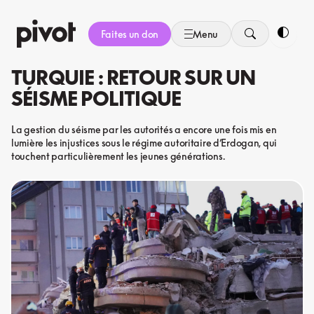
Aller
au
Faites un don
Menu
contenu
Bascule
TURQUIE : RETOUR SUR UN
SÉISME POLITIQUE
La gestion du séisme par les autorités a encore une fois mis en
lumière les injustices sous le régime autoritaire d’Erdogan, qui
touchent particulièrement les jeunes générations.