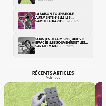
LA SAISON TOURISTIQUE
AUGMENTE-T-ELLE LES
VIOLENCES CONTRE LES
SAMUEL GIRARD
5 août 2026
TRAVAILLEUSES DU SEXE?
SOUS LES DÉCOMBRES, UNE VIE
EFFACÉE : LES SOUVENIRS ET LES
RÊVES PERDUS DES HABITANT·ES
SARAH EMAD
4 août 2026
DE GAZA
RÉCENTS ARTICLES
Voir tous