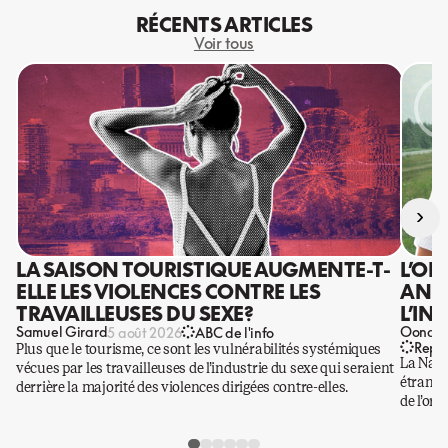
RÉCENTS ARTICLES
Voir tous
›
LA SAISON TOURISTIQUE AUGMENTE-T-
L’OR
ELLE LES VIOLENCES CONTRE LES
ANIS
TRAVAILLEUSES DU SEXE?
L’IN
Samuel Girard
Oona Ba
5 août 2026
ABC de l'info
Repo
Plus que le tourisme, ce sont les vulnérabilités systémiques
La Nati
vécues par les travailleuses de l’industrie du sexe qui seraient
étrangè
derrière la majorité des violences dirigées contre-elles.
de l’or.