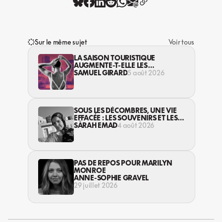
Sur le même sujet
Voir tous
LA SAISON TOURISTIQUE
AUGMENTE-T-ELLE LES
VIOLENCES CONTRE LES
SAMUEL GIRARD
5 août 2026
TRAVAILLEUSES DU SEXE?
SOUS LES DÉCOMBRES, UNE VIE
EFFACÉE : LES SOUVENIRS ET LES
RÊVES PERDUS DES HABITANT·ES
SARAH EMAD
4 août 2026
DE GAZA
PAS DE REPOS POUR MARILYN
MONROE
ANNE-SOPHIE GRAVEL
29 juillet 2026