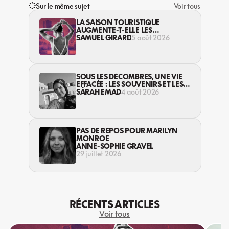
Sur le même sujet
Voir tous
LA SAISON TOURISTIQUE
AUGMENTE-T-ELLE LES
VIOLENCES CONTRE LES
SAMUEL GIRARD
5 août 2026
TRAVAILLEUSES DU SEXE?
SOUS LES DÉCOMBRES, UNE VIE
EFFACÉE : LES SOUVENIRS ET LES
RÊVES PERDUS DES HABITANT·ES
SARAH EMAD
4 août 2026
DE GAZA
PAS DE REPOS POUR MARILYN
MONROE
ANNE-SOPHIE GRAVEL
29 juillet 2026
RÉCENTS ARTICLES
Voir tous