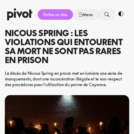
Aller
au
Faites un don
Menu
contenu
Bascule
NICOUS SPRING : LES
VIOLATIONS QUI ENTOURENT
SA MORT NE SONT PAS RARES
EN PRISON
Le décès de Nicous Spring en prison met en lumière une série de
manquements, dont une incarcération illégale et le non-respect
des procédures pour l’utilisation du poivre de Cayenne.