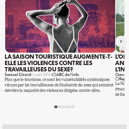
›
LA SAISON TOURISTIQUE AUGMENTE-T-
L’OR
ELLE LES VIOLENCES CONTRE LES
ANIS
TRAVAILLEUSES DU SEXE?
L’IN
Samuel Girard
Oona Ba
5 août 2026
ABC de l'info
Repo
Plus que le tourisme, ce sont les vulnérabilités systémiques
La Nati
vécues par les travailleuses de l’industrie du sexe qui seraient
étrangè
derrière la majorité des violences dirigées contre-elles.
de l’or.