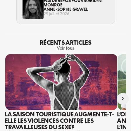
PAS DE REPOS POUR MARILYN
MONROE
ANNE-SOPHIE GRAVEL
29 juillet 2026
RÉCENTS ARTICLES
Voir tous
›
LA SAISON TOURISTIQUE AUGMENTE-T-
L’OR
ELLE LES VIOLENCES CONTRE LES
ANIS
TRAVAILLEUSES DU SEXE?
L’IN