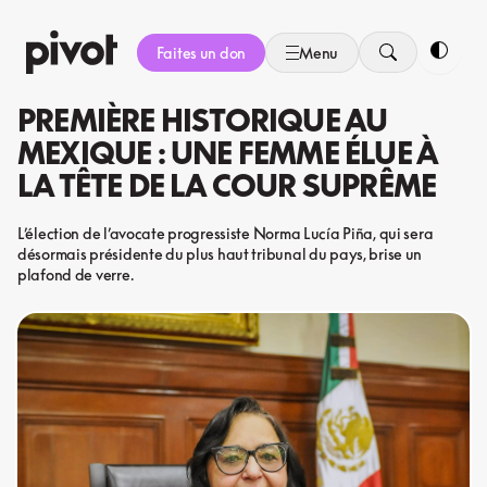
Aller
au
Faites un don
Menu
contenu
Bascule
PREMIÈRE HISTORIQUE AU
MEXIQUE : UNE FEMME ÉLUE À
LA TÊTE DE LA COUR SUPRÊME
L’élection de l’avocate progressiste Norma Lucía Piña, qui sera
désormais présidente du plus haut tribunal du pays, brise un
plafond de verre.