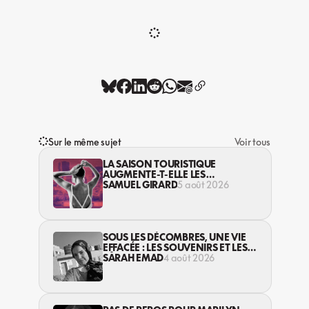
Sur le même sujet
Voir tous
LA SAISON TOURISTIQUE
AUGMENTE-T-ELLE LES
VIOLENCES CONTRE LES
SAMUEL GIRARD
5 août 2026
TRAVAILLEUSES DU SEXE?
SOUS LES DÉCOMBRES, UNE VIE
EFFACÉE : LES SOUVENIRS ET LES
RÊVES PERDUS DES HABITANT·ES
SARAH EMAD
4 août 2026
DE GAZA