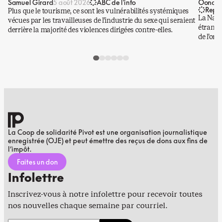
Samuel Girard
Oona Ba
5 août 2026
ABC de l'info
Repo
Plus que le tourisme, ce sont les vulnérabilités systémiques
La Nati
vécues par les travailleuses de l’industrie du sexe qui seraient
étrangè
derrière la majorité des violences dirigées contre-elles.
de l’or.
La Coop de solidarité Pivot est une organisation journalistique
enregistrée (OJE) et peut émettre des reçus de dons aux fins de
l’impôt.
Faites un don
Infolettre
Inscrivez-vous à notre infolettre pour recevoir toutes
nos nouvelles chaque semaine par courriel.