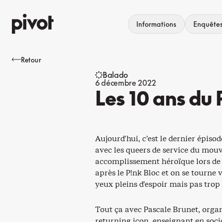
Aller
au
Informations
Enquête
contenu
Retour
Balado
6 décembre 2022
Les 10 ans du 
Aujourd’hui, c’est le dernier épis
avec les queers de service du mouve
accomplissement héroïque lors de 
après le P!nk Bloc et on se tourne
yeux pleins d’espoir mais pas tro
Tout ça avec Pascale Brunet, orga
returning icon, enseignant en socio