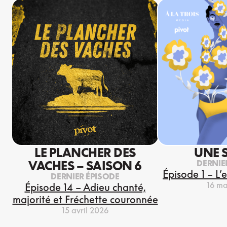
LE PLANCHER DES
UNE 
DERNIE
VACHES – SAISON 6
Épisode 1 – L’
DERNIER ÉPISODE
16 ma
Épisode 14 – Adieu chanté,
majorité et Fréchette couronnée
15 avril 2026