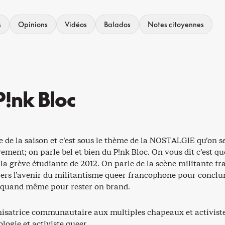
s
Opinions
Vidéos
Balados
Notes citoyennes
P!nk Bloc
ode de la saison et c’est sous le thème de la NOSTALGIE qu’on
ment; on parle bel et bien du P!nk Bloc. On vous dit c’est quoi
la grève étudiante de 2012. On parle de la scène militante f
 vers l’avenir du militantisme queer francophone pour conclur
p quand même pour rester on brand.
nisatrice communautaire aux multiples chapeaux et activist
logie et activiste queer.