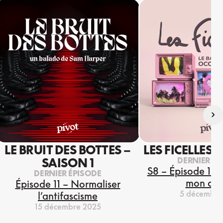
›
LE BRUIT DES BOTTES –
LES FICELLES 
DERNIER ÉP
SAISON 1
S8 – Épisode 13 
DERNIER ÉPISODE
mon coe
Épisode 11 – Normaliser
5 décembre
l’antifascisme
15 décembre 2025