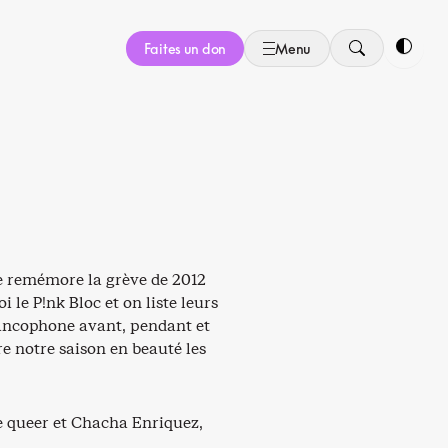
Faites un don
Menu
Bascule
 se remémore la grève de 2012
 le P!nk Bloc et on liste leurs
rancophone avant, pendant et
e notre saison en beauté les
e queer et Chacha Enriquez,