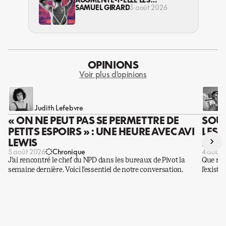
VIOLENCES CONTRE LES
SAMUEL GIRARD
5 août 2026
TRAVAILLEUSES DU SEXE?
OPINIONS
Voir plus d'opinions
Judith Lefebvre
« ON NE PEUT PAS SE PERMETTRE DE
SOUS
PETITS ESPOIRS » : UNE HEURE AVEC AVI
LES 
›
LEWIS
DES 
5 août 2026
Chronique
4 août 
J’ai rencontré le chef du NPD dans les bureaux de Pivot la
Que rest
semaine dernière. Voici l’essentiel de notre conversation.
l’existe