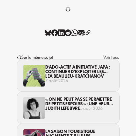
Sur le même sujet
Voir tous
D’ADO-ACTIF À INITIATIVE JAPA :
CONTINUER D’EXPLOITER LES
JEUNES… DANS LA LÉGALITÉ?
LÉA BEAULIEU-KRATCHANOV
7 août 2026
« ON NE PEUT PAS SE PERMETTRE
DE PETITS ESPOIRS » : UNE HEURE
AVEC AVI LEWIS
JUDITH LEFEBVRE
5 août 2026
LA SAISON TOURISTIQUE
AUGMENTE-T-ELLE LES