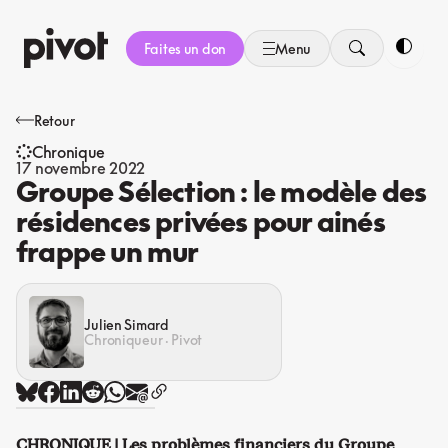
Aller
au
Faites un don
Menu
contenu
Bascule
Retour
Chronique
17 novembre 2022
Groupe Sélection : le modèle des
résidences privées pour ainés
frappe un mur
Julien Simard
Chroniqueur · Pivot
CHRONIQUE | Les problèmes financiers du Groupe