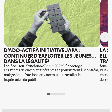
›
D’ADO-ACTIF À INITIATIVE JAPA :
LA S
CONTINUER D’EXPLOITER LES JEUNES…
ELLE
DANS LA LÉGALITÉ?
TRAV
Léa Beaulieu-Kratchanov
Samuel
7 août 2026
Reportage
Les ventes de chocolat itinérantes se poursuivent à Montréal,
Plus qu
malgré des infractions aux normes du travail et les
vécues p
inquiétudes du public.
derrière