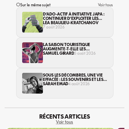
Sur le même sujet
Voir tous
D’ADO-ACTIF À INITIATIVE JAPA :
CONTINUER D’EXPLOITER LES
JEUNES… DANS LA LÉGALITÉ?
LÉA BEAULIEU-KRATCHANOV
7 août 2026
LA SAISON TOURISTIQUE
AUGMENTE-T-ELLE LES
VIOLENCES CONTRE LES
SAMUEL GIRARD
5 août 2026
TRAVAILLEUSES DU SEXE?
SOUS LES DÉCOMBRES, UNE VIE
EFFACÉE : LES SOUVENIRS ET LES
RÊVES PERDUS DES HABITANT·ES
SARAH EMAD
4 août 2026
DE GAZA
RÉCENTS ARTICLES
Voir tous