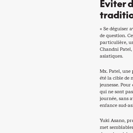
Éviter 
traditi
« Se déguiser a
de question. C
particulière, u
Chandni Patel,
asiatiques.
Mx. Patel, une
été la cible de
jeunesse. Pour
qui ne sont pa
journée, sans 
enfance sud-as
Yuki Asano, pr
met semblablem