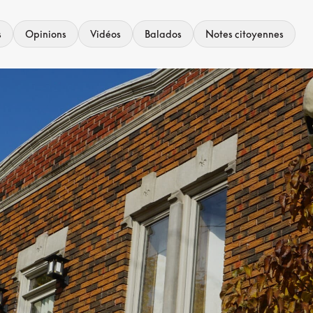
s
Opinions
Vidéos
Balados
Notes citoyennes