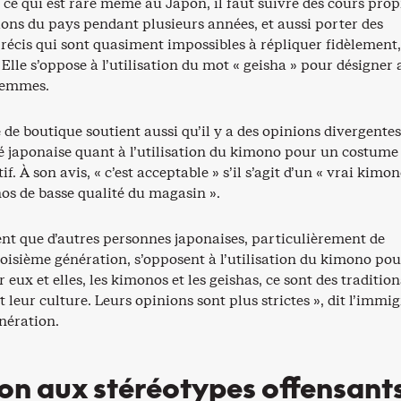
 ce qui est rare même au Japon, il faut suivre des cours prop
ions du pays pendant plusieurs années, et aussi porter des
récis qui sont quasiment impossibles à répliquer fidèlement,
. Elle s’oppose à l’utilisation du mot « geisha » pour désigner 
femmes.
 de boutique soutient aussi qu’il y a des opinions divergente
japonaise quant à l’utilisation du kimono pour un costume
f. À son avis, « c’est acceptable » s’il s’agit d’un « vrai kimon
os de basse qualité du magasin ».
ent que d’autres personnes japonaises, particulièrement de
oisième génération, s’opposent à l’utilisation du kimono pou
 eux et elles, les kimonos et les geishas, ce sont des tradition
st leur culture. Leurs opinions sont plus strictes », dit l’immi
nération.
on aux stéréotypes offensant