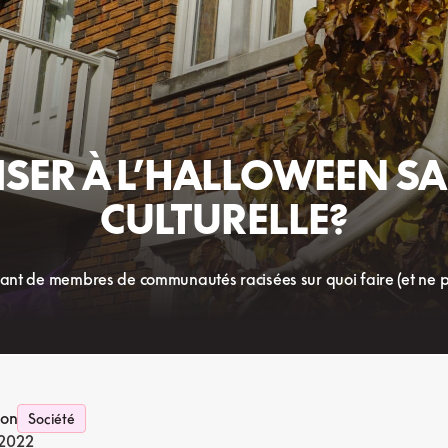
SER À L’HALLOWEEN S
CULTURELLE?
ant de membres de communautés racisées sur quoi faire (et ne pas
ion
Société
 2022