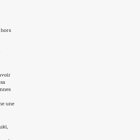
 hors
-
avoir
 sa
onnes
gne une
uki,