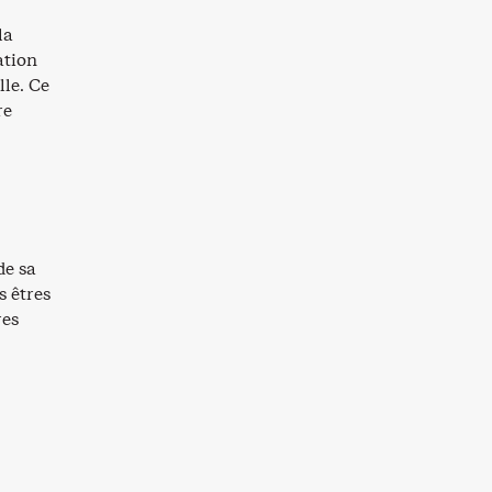
la
ation
lle. Ce
re
de sa
s êtres
res