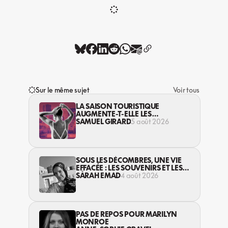
Sur le même sujet
Voir tous
LA SAISON TOURISTIQUE
AUGMENTE-T-ELLE LES
VIOLENCES CONTRE LES
SAMUEL GIRARD
5 août 2026
TRAVAILLEUSES DU SEXE?
SOUS LES DÉCOMBRES, UNE VIE
EFFACÉE : LES SOUVENIRS ET LES
RÊVES PERDUS DES HABITANT·ES
SARAH EMAD
4 août 2026
DE GAZA
PAS DE REPOS POUR MARILYN
MONROE