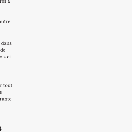
res à
autre
s dans
 de
o » et
r tout
s
grante
s