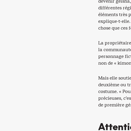
devenir geisha,
différentes rég
éléments très p
explique-t-elle
chose que ces 
La propriétaire
la communauté 
personnage ficti
non de « kimon
Mais elle souti
deuxième ou tr
costume. « Pour
précieuses, c’e
de première gé
Attenti