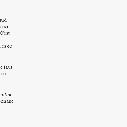
sud-
arnés
C’est
lles ou
ne faut
 en
anime
sonnage