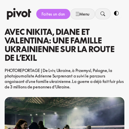
Aller
au
Faites un don
Menu
contenu
Bascule
AVEC NIKITA, DIANE ET
VALENTINA: UNE FAMILLE
UKRAINIENNE SUR LA ROUTE
DE L’EXIL
PHOTOREPORTAGE | De Lviv, Ukraine, à Przemysl, Pologne, la
photojournaliste Adrienne Surprenant a suivi le parcours
angoissant d’une famille ukrainienne. La guerre a déjà fait fuir plus
de 3 millions de personnes d’Ukraine.