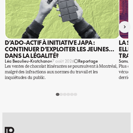
›
D’ADO-ACTIF À INITIATIVE JAPA :
LA S
CONTINUER D’EXPLOITER LES JEUNES…
ELLE
DANS LA LÉGALITÉ?
TRAV
Léa Beaulieu-Kratchanov
Samuel
7 août 2026
Reportage
Les ventes de chocolat itinérantes se poursuivent à Montréal,
Plus qu
malgré des infractions aux normes du travail et les
vécues p
inquiétudes du public.
derrière