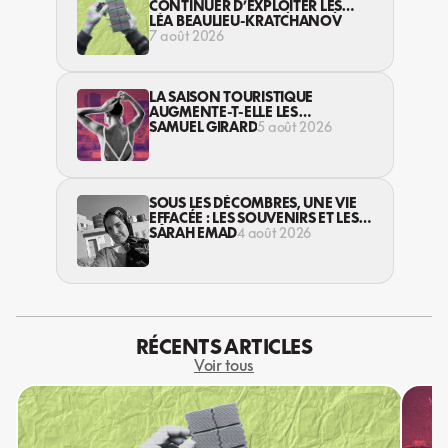
CONTINUER D’EXPLOITER LES
JEUNES… DANS LA LÉGALITÉ?
LÉA BEAULIEU-KRATCHANOV
7 août 2026
LA SAISON TOURISTIQUE
AUGMENTE-T-ELLE LES
VIOLENCES CONTRE LES
SAMUEL GIRARD
5 août 2026
TRAVAILLEUSES DU SEXE?
SOUS LES DÉCOMBRES, UNE VIE
EFFACÉE : LES SOUVENIRS ET LES
RÊVES PERDUS DES HABITANT·ES
SARAH EMAD
4 août 2026
DE GAZA
RÉCENTS ARTICLES
Voir tous