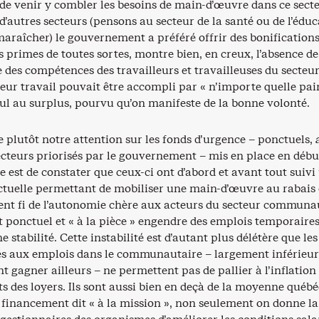
de venir y combler les besoins de main-d’œuvre dans ce secte
d’autres secteurs (pensons au secteur de la santé ou de l’édu
maraîcher) le gouvernement a préféré offrir des bonification
es primes de toutes sortes, montre bien, en creux, l’absence de
des compétences des travailleurs et travailleuses du secteur
eur travail pouvait être accompli par « n’importe quelle pai
nul au surplus, pourvu qu’on manifeste de la bonne volonté.
 plutôt notre attention sur les fonds d’urgence – ponctuels,
secteurs priorisés par le gouvernement – mis en place en débu
 est de constater que ceux-ci ont d’abord et avant tout suivi
ctuelle permettant de mobiliser une main-d’œuvre au rabais
ent fi de l’autonomie chère aux acteurs du secteur communau
 ponctuel et « à la pièce » engendre des emplois temporaire
 stabilité. Cette instabilité est d’autant plus délétère que les
iés aux emplois dans le communautaire – largement inférieur
nt gagner ailleurs – ne permettent pas de pallier à l’inflation 
s des loyers. Ils sont aussi bien en deçà de la moyenne québé
 financement dit « à la mission », non seulement on donne la