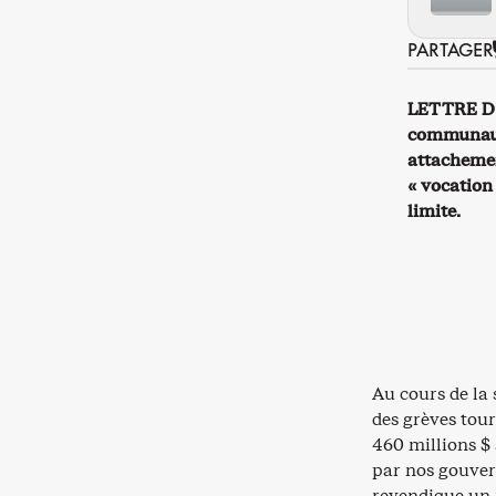
PARTAGER
LETTRE D’O
communauta
attachemen
« vocation 
limite.
Au cours de la
des grèves tou
460 millions $ 
par nos gouver
revendique un 