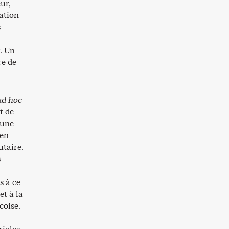
ur,
cation
s
. Un
re de
ad hoc
t de
 une
 en
taire.
s
s à ce
et à la
coise.