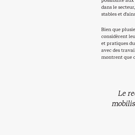
possibilité aux
dans le secteur
stables et d’ain
Bien que plusi
considèrent le
et pratiques d
avec des travai
montrent que c
Le re
mobilis