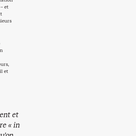
 – et
t
sieurs
e
en
eurs,
l et
ent et
re « in
qu’on