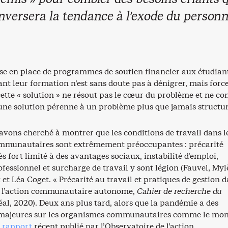
nversera la tendance à l’exode du personn
ise en place de programmes de soutien financier aux étudiant
nt leur formation n’est sans doute pas à dénigrer, mais force
ette « solution » ne résout pas le cœur du problème et ne co
 une solution pérenne à un problème plus que jamais structu
avons cherché à montrer que les conditions de travail dans l
mmunautaires sont extrêmement préoccupantes : précarité
ès fort limité à des avantages sociaux, instabilité d’emploi,
essionnel et surcharge de travail y sont légion (Fauvel, Myl
et Léa Coget. « Précarité au travail et pratiques de gestion d
l’action communautaire autonome,
Cahier de recherche du
l, 2020). Deux ans plus tard, alors que la pandémie a des
 majeures sur les organismes communautaires comme le mon
n
rapport
récent publié par l’Observatoire de l’action