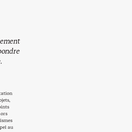
rgement
pondre
.
tation
jets,
oints
lors
nismes
ppel au