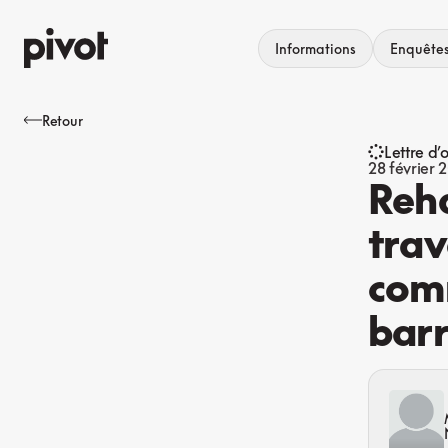
Aller
au
Informations
Enquête
contenu
Retour
Lettre d’
28 février 
Reha
trav
comm
barr