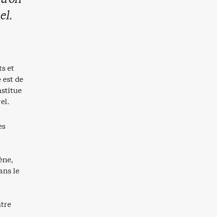
el.
s et
 est de
nstitue
rel.
es
ène,
ans le
tre