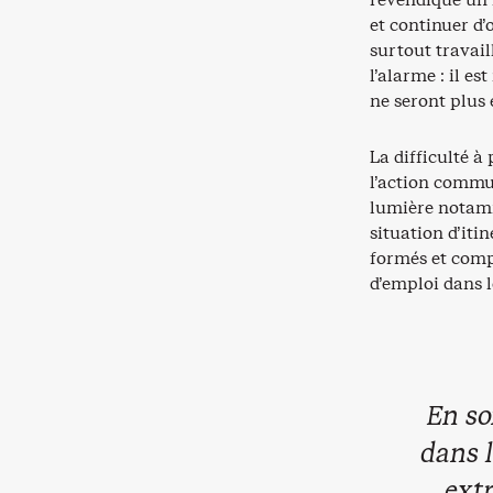
et continuer d’o
surtout travail
l’alarme : il e
ne seront plus 
La difficulté à
l’action commu
lumière notamm
situation d’iti
formés et compé
d’emploi dans l
En so
dans l
extr