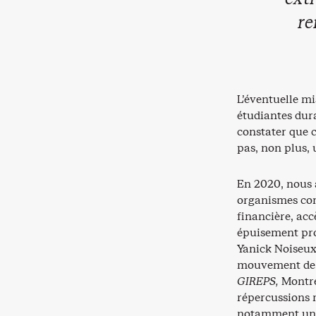
re
L’éventuelle m
étudiantes dura
constater que c
pas, non plus,
En 2020, nous 
organismes co
financière, acc
épuisement prof
Yanick Noiseux 
mouvement de 
GIREPS,
Montréa
répercussions
notamment u