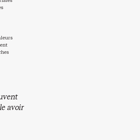
riales
es
aleurs
ment
ches
ouvent
le avoir