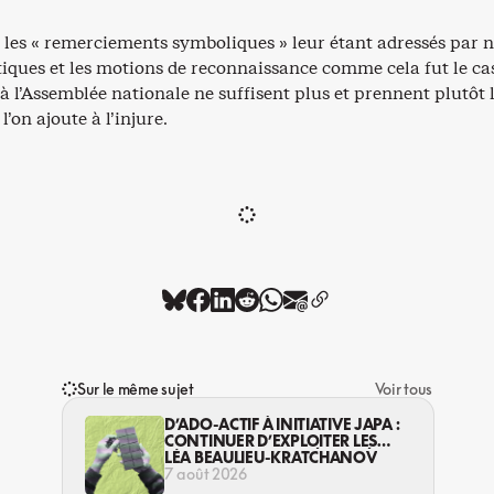
, les « remerciements symboliques » leur étant adressés par 
tiques et les motions de reconnaissance comme cela fut le cas
 à l’Assemblée nationale ne suffisent plus et prennent plutôt l
 l’on ajoute à l’injure.
Sur le même sujet
Voir tous
D’ADO-ACTIF À INITIATIVE JAPA :
CONTINUER D’EXPLOITER LES
JEUNES… DANS LA LÉGALITÉ?
LÉA BEAULIEU-KRATCHANOV
7 août 2026