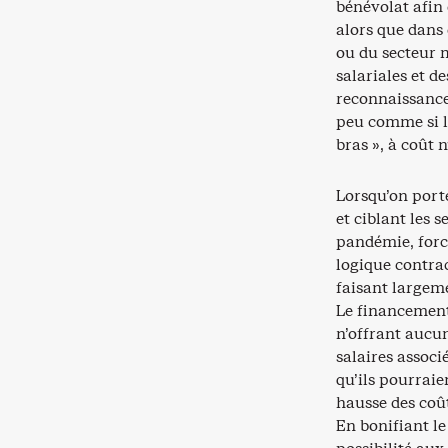
bénévolat afin 
alors que dans 
ou du secteur 
salariales et d
reconnaissance 
peu comme si l
bras », à coût 
Lorsqu’on porte
et ciblant les 
pandémie, force
logique contra
faisant largem
Le financement
n’offrant aucune
salaires assoc
qu’ils pourraie
hausse des coût
En bonifiant le