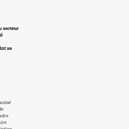
u secteur
nd
int sa
anisé
de
ndre
ire
lation