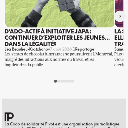
›
D’ADO-ACTIF À INITIATIVE JAPA :
LA S
CONTINUER D’EXPLOITER LES JEUNES…
ELLE
DANS LA LÉGALITÉ?
TRAV
Léa Beaulieu-Kratchanov
Samuel
7 août 2026
Reportage
Les ventes de chocolat itinérantes se poursuivent à Montréal,
Plus qu
malgré des infractions aux normes du travail et les
vécues p
inquiétudes du public.
derrière
La Coop de solidarité Pivot est une organisation journalistique