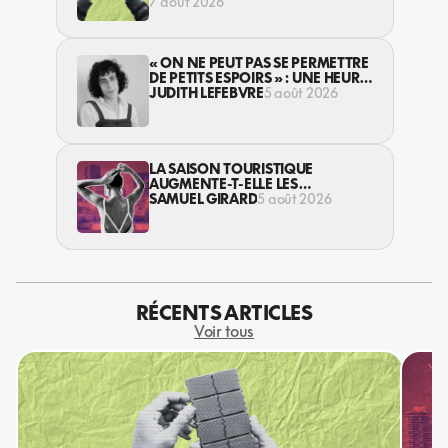
7 août 2026
« ON NE PEUT PAS SE PERMETTRE
DE PETITS ESPOIRS » : UNE HEURE
AVEC AVI LEWIS
JUDITH LEFEBVRE
5 août 2026
LA SAISON TOURISTIQUE
AUGMENTE-T-ELLE LES
VIOLENCES CONTRE LES
SAMUEL GIRARD
5 août 2026
TRAVAILLEUSES DU SEXE?
RÉCENTS ARTICLES
Voir tous