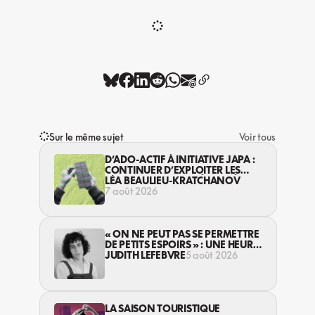
Sur le même sujet
Voir tous
D’ADO-ACTIF À INITIATIVE JAPA :
CONTINUER D’EXPLOITER LES
JEUNES… DANS LA LÉGALITÉ?
LÉA BEAULIEU-KRATCHANOV
7 août 2026
« ON NE PEUT PAS SE PERMETTRE
DE PETITS ESPOIRS » : UNE HEURE
AVEC AVI LEWIS
JUDITH LEFEBVRE
5 août 2026
LA SAISON TOURISTIQUE