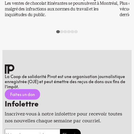
Les ventes de chocolat itinérantes se poursuivent à Montréal,
Plus qu
malgré des infractions aux normes du travail et les
vécues p
inquiétudes du public.
derrière
La Coop de solidarité Pivot est une organisation journalistique
enregistrée (OJE) et peut émettre des reçus de dons aux fins de
l’impôt.
Faites un don
Infolettre
Inscrivez-vous à notre infolettre pour recevoir toutes
nos nouvelles chaque semaine par courriel.