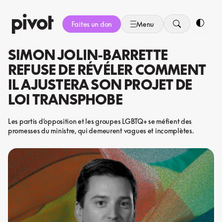
Aller
au
Faites un don
Menu
contenu
Bascule
SIMON JOLIN-BARRETTE
REFUSE DE RÉVÉLER COMMENT
IL AJUSTERA SON PROJET DE
LOI TRANSPHOBE
Les partis d’opposition et les groupes LGBTQ+ se méfient des
promesses du ministre, qui demeurent vagues et incomplètes.