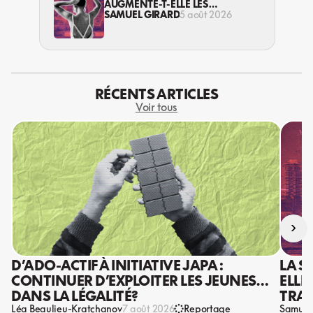
AUGMENTE-T-ELLE LES
VIOLENCES CONTRE LES
SAMUEL GIRARD
5 août 2026
TRAVAILLEUSES DU SEXE?
RÉCENTS ARTICLES
Voir tous
›
D’ADO-ACTIF À INITIATIVE JAPA :
LA S
CONTINUER D’EXPLOITER LES JEUNES…
ELLE
DANS LA LÉGALITÉ?
TRAV
Léa Beaulieu-Kratchanov
Samuel
7 août 2026
Reportage