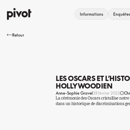
Aller
au
Informations
Enquête
contenu
Retour
LES OSCARS ET L’HIST
HOLLYWOODIEN
Anne-Sophie Gravel
28 février 2025
Ch
La cérémonie des Oscars cristallise notre
dans un historique de discriminations ge