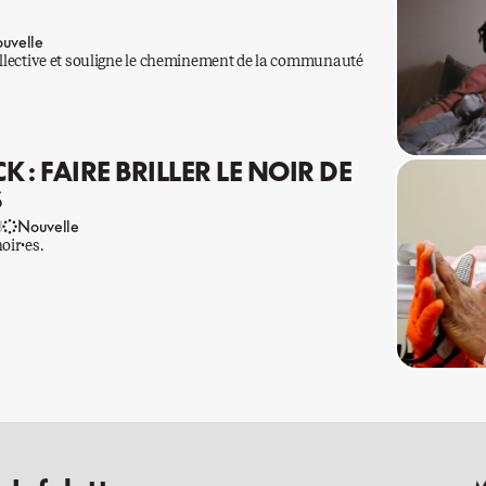
uvelle
collective et souligne le cheminement de la communauté
K : FAIRE BRILLER LE NOIR DE
S
3
Nouvelle
oir·es.