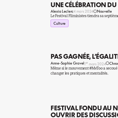
UNE CÉLÉBRATION DU
Alexia Leclerc
4 mars 2024
Nouvelle
Le Festival Filministes tiendra sa septiè
Culture
PAS GAGNÉE, L’ÉGALI
er
Anne-Sophie Gravel
Chro
1
mars 2024
Même si le mouvement #MeToo a secoué l’i
changer les pratiques et mentalités.
FESTIVAL FONDU AU NO
OUVRIR DES DISCUSS