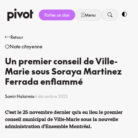
Aller
au
Faites un don
Menu
contenu
Bascule
Retour
Note citoyenne
Un premier conseil de Ville-
Marie sous Soraya Martinez
Ferrada enflammé
Samir Halaimia
4 décembre 2025
C’est le 25 novembre dernier qu’a eu lieu le premier
conseil municipal de Ville-Marie sous la nouvelle
administration d’Ensemble Montréal.