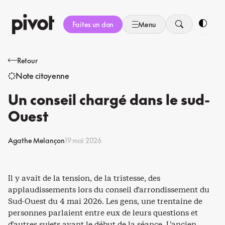
Aller
au
Faites un don
Menu
contenu
Bascule
Retour
Note citoyenne
Un conseil chargé dans le sud-
Ouest
Agathe Melançon
19 mai 2026
Il y avait de la tension, de la tristesse, des
applaudissements lors du conseil d’arrondissement du
Sud-Ouest du 4 mai 2026. Les gens, une trentaine de
personnes parlaient entre eux de leurs questions et
d’autres sujets avant le début de la séance. L’ancien