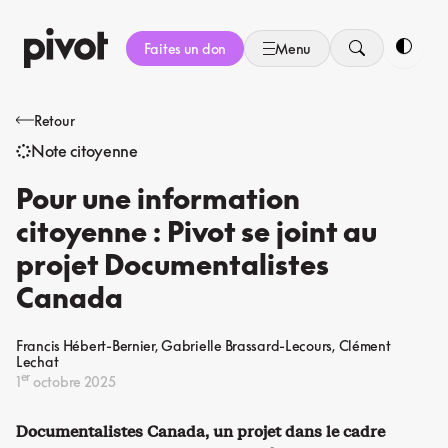
Aller
au
Faites un don
Menu
contenu
Bascule
Retour
Note citoyenne
Pour une information
citoyenne : Pivot se joint au
projet Documentalistes
Canada
Francis Hébert-Bernier
Gabrielle Brassard-Lecours
Clément
Lechat
er
1
octobre 2025
Documentalistes Canada, un projet dans le cadre