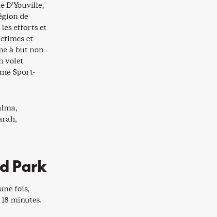
e D’Youville,
égion de
les efforts et
ictimes et
sme à but non
n volet
mme Sport-
alma,
arah,
ld Park
une fois,
 18 minutes.