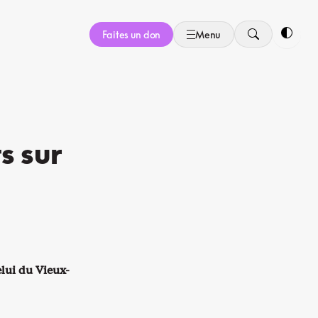
Faites un don
Menu
Bascule
s sur
elui du Vieux-