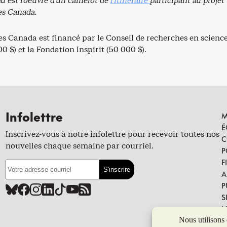
u est l’oeuvre d’un camelot de
l’itinéraire
participant au projet
es Canada.
s Canada est financé par le Conseil de recherches en scien
 $) et la Fondation Inspirit (50 000 $).
Infolettre
M
É
Inscrivez-vous à notre infolettre pour recevoir toutes nos
C
nouvelles chaque semaine par courriel.
P
F
A
P
S
N