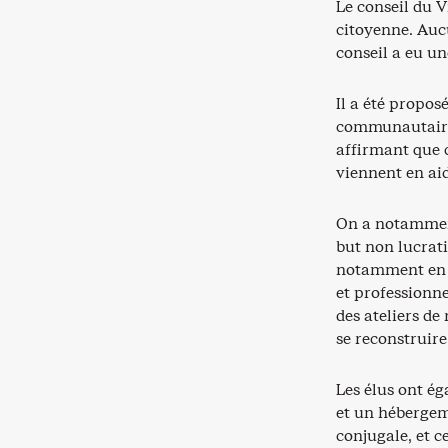
Le conseil du V
citoyenne. Auc
conseil a eu un
Il a été propos
communautaire 
affirmant que 
viennent en ai
On a notamment
but non lucrati
notamment en lu
et professionne
des ateliers de
se reconstruire
Les élus ont ég
et un hébergem
conjugale, et c