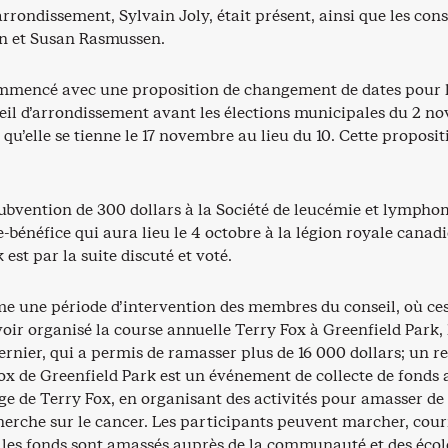
arrondissement, Sylvain Joly, était présent, ainsi que les cons
n et Susan Rasmussen.
mmencé avec une proposition de changement de dates pour l
eil d’arrondissement avant les élections municipales du 2 n
qu’elle se tienne le 17 novembre au lieu du 10. Cette proposit
 subvention de 300 dollars à la Société de leucémie et lymp
-bénéfice qui aura lieu le 4 octobre à la légion royale canad
 est par la suite discuté et voté.
me une période d’intervention des membres du conseil, où ces
oir organisé la course annuelle Terry Fox à Greenfield Park, 
rnier, qui a permis de ramasser plus de 16 000 dollars; un r
ox de Greenfield Park est un événement de collecte de fonds 
age de Terry Fox, en organisant des activités pour amasser de 
herche sur le cancer. Les participants peuvent marcher, couri
t les fonds sont amassés auprès de la communauté et des éco