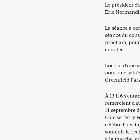
Le président d’
Éric Normandi
La séance a co
séance du cons
prochain, pour 
adoptée.
L’octroi d’une
pour une soirée
Greenfield Park
À 13 h 6 s’enta
remercient d’av
14 septembre de
Course Terry F
célèbre l’hérit
soutenir la rec
à la marche, e