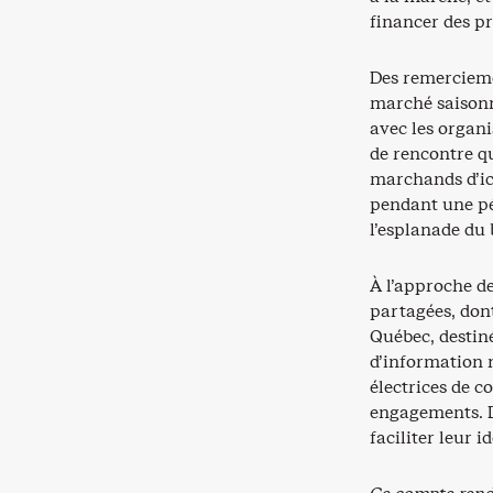
financer des pr
Des remercieme
marché saisonn
avec les organi
de rencontre q
marchands d’ici
pendant une pé
l’esplanade du
À l’approche d
partagées, dont
Québec, destiné
d’information 
électrices de c
engagements. D’
faciliter leur i