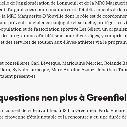
uelle de l’agglomération de Longueuil et de la MRC Marguerit
t d’organismes communautaires et d’établissements de la r
 la MRC Marguerite-D’Youville dont le rôle est de coordonner 
our prévenir la violence conjugale et sexuelle, protéger les v
 population et de l’association sportive Les Sélect, un organi
nt des programmes d’athlétisme pour divers âges, y compris u
et des services de soutien aux élèves-athlètes via le progra
 et conseillères Carl Lévesque, Marjolaine Mercier, Rolande B
lara, Sylvain Larocque, Marc-Antoine Azouz, Jonathan Tab
taient présent-es.
questions non plus à Greenfie
n conseil de ville avait lieu à 13 h à Greenfield Park. Encore 
 citoyenne n’était notable et la rencontre a eu une durée de