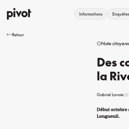
Aller
au
Informations
Enquête
contenu
Retour
Note citoyen
Des co
la Ri
Gabriel Lavoie
20
Début octobre a
Longueuil.