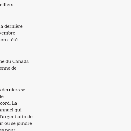
eillers
a dernière
ovembre
ion a été
home du Canada
ienne de
 derniers se
le
ecord. La
annuel qui
l’argent afin de
r ou se joindre
les pour