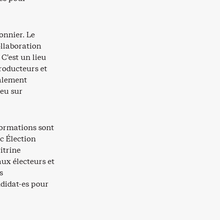
onnier. Le
llaboration
 C’est un lieu
roducteurs et
ralement
ieu sur
formations sont
c Élection
itrine
aux électeurs et
s
ndidat-es pour