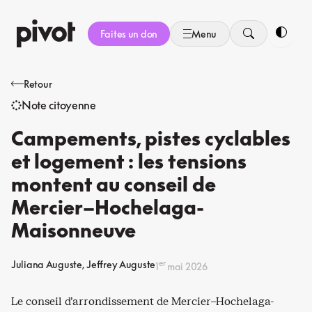
Aller
au
Faites un don
Menu
contenu
Bascule
Retour
Note citoyenne
Campements, pistes cyclables
et logement : les tensions
montent au conseil de
Mercier–Hochelaga-
Maisonneuve
er
Juliana Auguste
Jeffrey Auguste
1
mai 2026
Le conseil d’arrondissement de Mercier–Hochelaga-