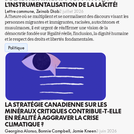
L’INSTRUMENTALISATION DE LA LAÏCITÉ!
Lettre commune
Zeinab Diab
2 juillet 2026
À l’heure où se multiplient et se normalisent des discours visant les
personnes migrantes et immigrantes, racisées, autochtones et
musulmanes, il est urgent de réaffirmer une vision de la
démocratie fondée sur l’égalité réelle, l’inclusion, la dignité humaine
et le respect des droits et libertés fondamentales.
Politique
LA STRATÉGIE CANADIENNE SUR LES
MINÉRAUX CRITIQUES CONTRIBUE-T-ELLE
EN RÉALITÉ À AGGRAVER LA CRISE
CLIMATIQUE ?
Georgina Alonso
Bonnie Campbell
Jamie Kneen
3 juin 2026