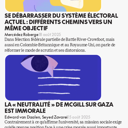
SE DÉBARRASSER DU SYSTÈME ÉLECTORAL
ACTUEL : DIFFÉRENTS CHEMINS VERS UN
MÊME OBJECTIF
Mercédez Roberge
18 août 2025
Dans l’élection fédérale partielle de Battle River-Crowfoot, mais
aussi en Colombie-Britannique et au Royaume-Uni, on parle de
réformer le mode de scrutin et ses distorsions.
LA « NEUTRALITÉ » DE MCGILL SUR GAZA
EST IMMORALE
Edward van Daalen
Seyed Zavarei
15 août 2025
Contrairement à ce qu’affirme l’université, sa mission sociale exige
qu’elle prenne position face à une crise morale aussi importante.