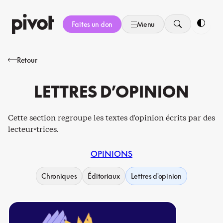
Aller
au
Faites un don
Menu
contenu
Bascule
Retour
LETTRES D’OPINION
Cette section regroupe les textes d’opinion écrits par des
lecteur·trices.
OPINIONS
Chroniques
Éditoriaux
Lettres d'opinion