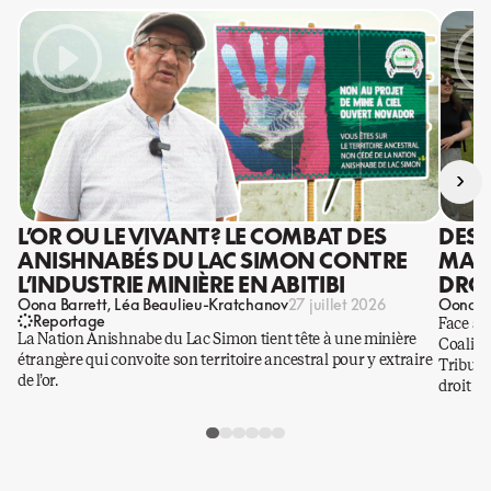
›
L’OR OU LE VIVANT? LE COMBAT DES
DES 
ANISHNABÉS DU LAC SIMON CONTRE
MANI
L’INDUSTRIE MINIÈRE EN ABITIBI
DROI
Oona Barrett
Léa Beaulieu-Kratchanov
Oona Ba
27 juillet 2026
Reportage
Face à 
La Nation Anishnabe du Lac Simon tient tête à une minière
Coaliti
étrangère qui convoite son territoire ancestral pour y extraire
Tribuna
de l’or.
droit a