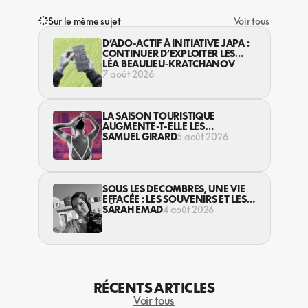
Sur le même sujet
Voir tous
D’ADO-ACTIF À INITIATIVE JAPA :
CONTINUER D’EXPLOITER LES
JEUNES… DANS LA LÉGALITÉ?
LÉA BEAULIEU-KRATCHANOV
7 août 2026
LA SAISON TOURISTIQUE
AUGMENTE-T-ELLE LES
VIOLENCES CONTRE LES
SAMUEL GIRARD
5 août 2026
TRAVAILLEUSES DU SEXE?
SOUS LES DÉCOMBRES, UNE VIE
EFFACÉE : LES SOUVENIRS ET LES
RÊVES PERDUS DES HABITANT·ES
SARAH EMAD
4 août 2026
DE GAZA
RÉCENTS ARTICLES
Voir tous