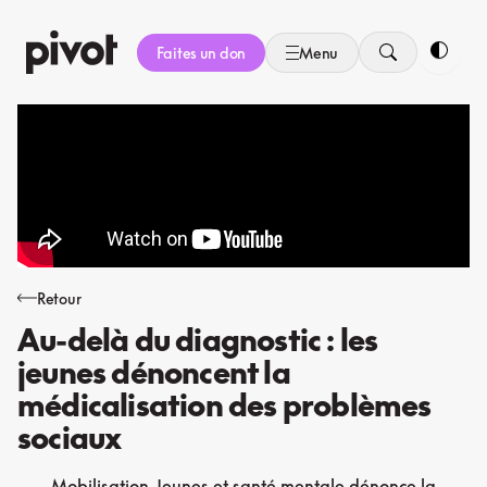
Aller
au
Faites un don
Menu
contenu
Bascule
Retour
Au-delà du diagnostic : les
jeunes dénoncent la
médicalisation des problèmes
sociaux
Mobilisation Jeunes et santé mentale dénonce la