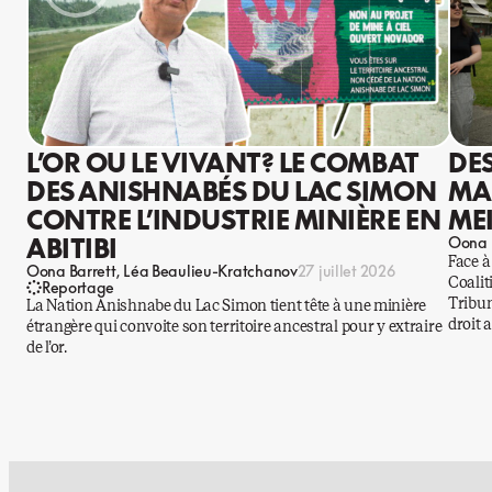
L’OR OU LE VIVANT? LE COMBAT
DE
DES ANISHNABÉS DU LAC SIMON
MA
CONTRE L’INDUSTRIE MINIÈRE EN
ME
ABITIBI
Oona 
Face à
Oona Barrett
Léa Beaulieu-Kratchanov
27 juillet 2026
Coalit
Reportage
Tribun
La Nation Anishnabe du Lac Simon tient tête à une minière
droit 
étrangère qui convoite son territoire ancestral pour y extraire
de l’or.