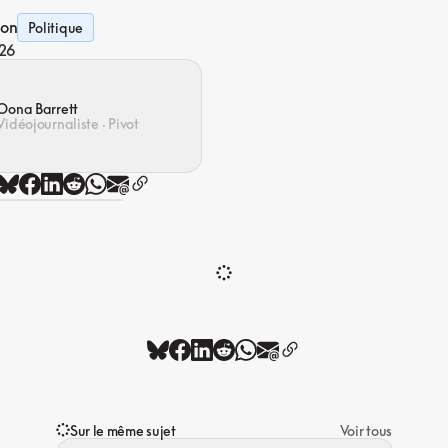
ion
Politique
26
Oona Barrett
Vidéojournaliste · Pivot
Sur le même sujet
Voir tous