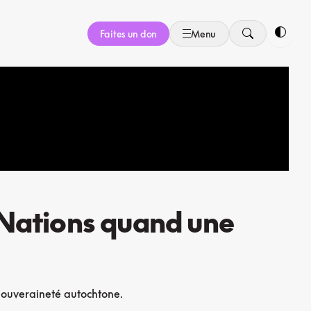
Faites un don
Menu
Bascule
s Nations quand une
a souveraineté autochtone.