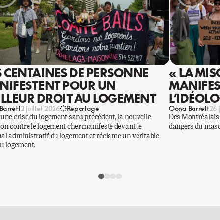
S CENTAINES DE PERSONNE
« LA MIS
NIFESTENT POUR UN
MANIFES
ILLEUR DROIT AU LOGEMENT
L’IDÉOL
Barrett
Oona Barrett
2 juillet 2026
Reportage
26 
 une crise du logement sans précédent, la nouvelle
Des Montréalais·
ion contre le logement cher manifeste devant le
dangers du mascu
al administratif du logement et réclame un véritable
au logement.