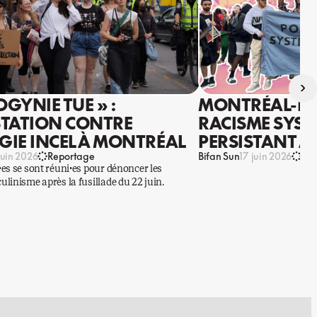
›
OGYNIE TUE » :
MONTRÉAL-NO
TATION CONTRE
RACISME SYS
OGIE INCEL À MONTRÉAL
PERSISTANT A
Bifan Sun
juin 2026
Reportage
17 juin 2026
Re
es se sont réuni·es pour dénoncer les
linisme après la fusillade du 22 juin.