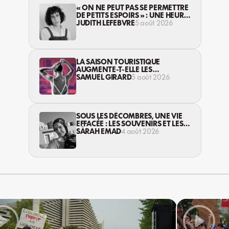
« ON NE PEUT PAS SE PERMETTRE
DE PETITS ESPOIRS » : UNE HEURE
AVEC AVI LEWIS
JUDITH LEFEBVRE
5 août 2026
LA SAISON TOURISTIQUE
AUGMENTE-T-ELLE LES
VIOLENCES CONTRE LES
SAMUEL GIRARD
5 août 2026
TRAVAILLEUSES DU SEXE?
SOUS LES DÉCOMBRES, UNE VIE
EFFACÉE : LES SOUVENIRS ET LES
RÊVES PERDUS DES HABITANT·ES
SARAH EMAD
4 août 2026
DE GAZA