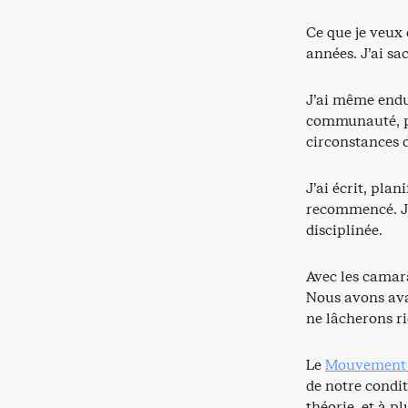
Ce que je veux 
années. J’ai s
J’ai même end
communauté, pr
circonstances d
J’ai écrit, pla
recommencé. J’a
disciplinée.
Avec les camar
Nous avons ava
ne lâcherons ri
Le
Mouvement 
de notre condi
théorie, et à pl