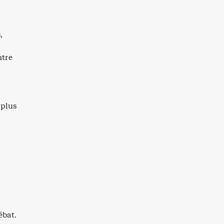
,
ntre
 plus
ébat.