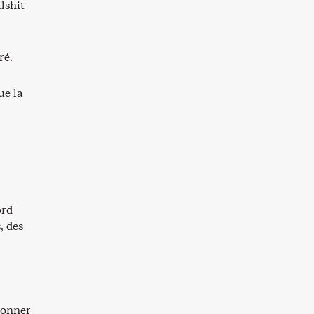
lshit
ré.
ue la
ord
, des
isonner