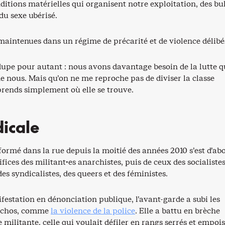
ditions matérielles qui organisent notre exploitation, des bul
 du sexe ubérisé.
intenues dans un régime de précarité et de violence délibé
dupe pour autant : nous avons davantage besoin de la lutte q
de nous. Mais qu’on ne me reproche pas de diviser la classe
 prends simplement où elle se trouve.
dicale
formé dans la rue depuis la moitié des années 2010 s’est d’ab
ifices des militant·es anarchistes, puis de ceux des socialistes
s syndicalistes, des queers et des féministes.
estation en dénonciation publique, l’avant-garde a subi les
achos, comme
la violence de la police
. Elle a battu en brèche
e militante, celle qui voulait défiler en rangs serrés et empo