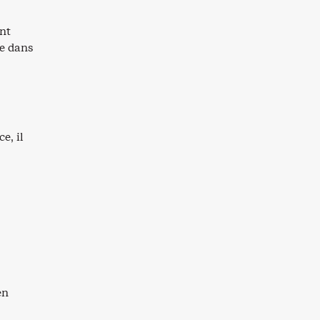
ont
ue dans
e, il
en