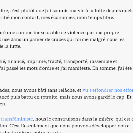
dire, c’est plutôt que j’ai soumis ma vie à la lutte depuis que
acrifié mon confort, mes économies, mon temps libre.
uré une somme inexcusable de violence par ma propre
ise dans un panier de crabes qui forme malgré nous les
e la lutte.
nifié, financé, imprimé, tracté, transporté, rassemblé et
i passé les mots d’ordre et j’ai manifesté. En somme, j’ai été
ades, nous avons bâti sans relâche, et
vu s’effondrer nos effo
ncé puis battu en retraite, mais nous avons gardé le cap. Et
en.
transféministe
, nous le construisons dans la misère, qui est 
tion. C’est là seulement que nous pouvons développer notre
us forte raison, notre praxis.