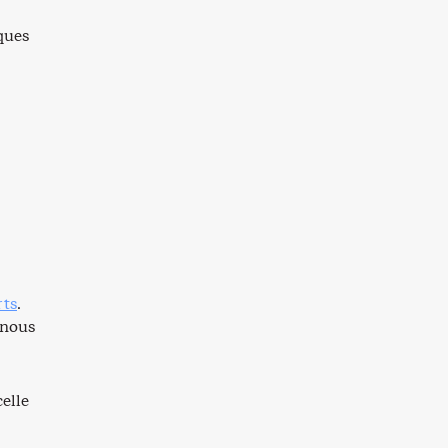
lques
rts
.
 nous
celle