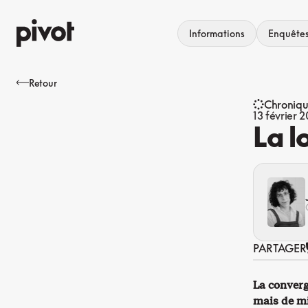
Aller
au
Informations
Enquête
contenu
Retour
Chroniq
13 février 
La l
PARTAGER
La converg
mais de mil