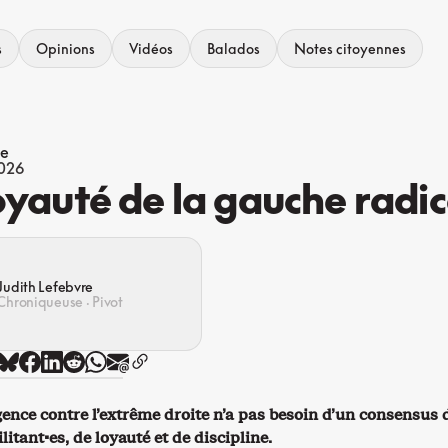
s
Opinions
Vidéos
Balados
Notes citoyennes
ue
2026
oyauté de la gauche radic
Judith Lefebvre
Chroniqueuse · Pivot
ence contre l’extrême droite n’a pas besoin d’un consensus 
itant·es, de loyauté et de discipline.