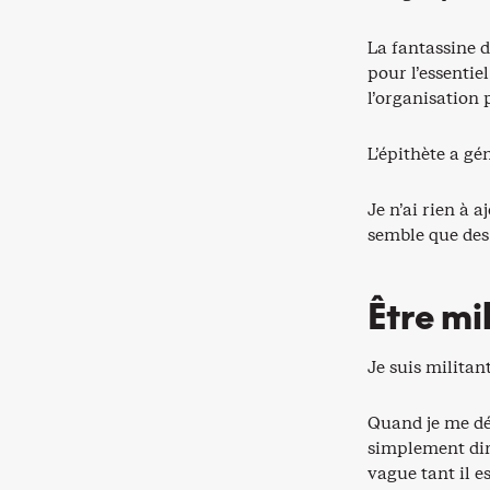
La fantassine d
pour l’essentie
l’organisation 
L’épithète a gé
Je n’ai rien à a
semble que des
Être mi
Je suis militan
Quand je me dé
simplement dir
vague tant il es