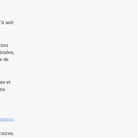
il soit
tion
imées,
e de
xe et
ons
istoire
.
aires.