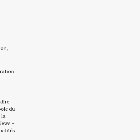
ion,
ration
 dire
pole du
 la
CNews –
nalités