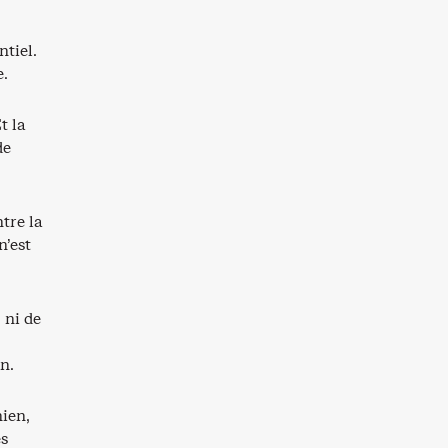
tiel.
e.
t la
de
tre la
n’est
 ni de
n.
nien,
es