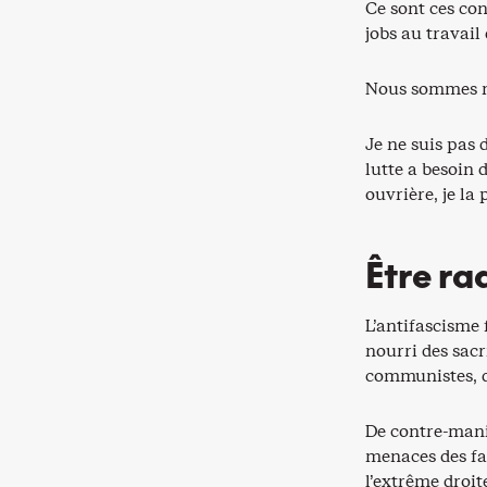
Ce sont ces con
jobs au travail
Nous sommes ma
Je ne suis pas 
lutte a besoin 
ouvrière, je la
Être ra
L’antifascisme 
nourri des sacr
communistes, de
De contre-manif
menaces des f
l’extrême droit