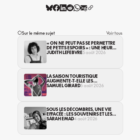
Sur le même sujet
Voir tous
« ON NE PEUT PAS SE PERMETTRE
DE PETITS ESPOIRS » : UNE HEURE
AVEC AVI LEWIS
JUDITH LEFEBVRE
5 août 2026
LA SAISON TOURISTIQUE
AUGMENTE-T-ELLE LES
VIOLENCES CONTRE LES
SAMUEL GIRARD
5 août 2026
TRAVAILLEUSES DU SEXE?
SOUS LES DÉCOMBRES, UNE VIE
EFFACÉE : LES SOUVENIRS ET LES
RÊVES PERDUS DES HABITANT·ES
SARAH EMAD
4 août 2026
DE GAZA