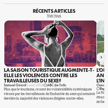
RÉCENTS ARTICLES
Voir tous
›
LA SAISON TOURISTIQUE AUGMENTE-T-
L’OR
ELLE LES VIOLENCES CONTRE LES
ANIS
TRAVAILLEUSES DU SEXE?
L’IN
Samuel Girard
Oona Ba
5 août 2026
ABC de l'info
Repo
Plus que le tourisme, ce sont les vulnérabilités systémiques
La Nati
vécues par les travailleuses de l’industrie du sexe qui seraient
étrangè
derrière la majorité des violences dirigées contre-elles.
de l’or.