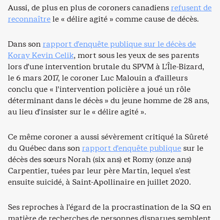
Aussi, de plus en plus de coroners canadiens
refusent de
reconnaître
le « délire agité » comme cause de décès.
Dans son
rapport d’enquête publique sur le décès de
Koray Kevin Celik
, mort sous les yeux de ses parents
lors d’une intervention brutale du SPVM à L’Île-Bizard,
le 6 mars 2017, le coroner Luc Malouin a d’ailleurs
conclu que « l’intervention policière a joué un rôle
déterminant dans le décès » du jeune homme de 28 ans,
au lieu d’insister sur le « délire agité ».
Ce même coroner a aussi sévèrement critiqué la Sûreté
du Québec dans son
rapport d’enquête publique
sur le
décès des sœurs Norah (six ans) et Romy (onze ans)
Carpentier, tuées par leur père Martin, lequel s’est
ensuite suicidé, à Saint-Apollinaire en juillet 2020.
Ses reproches à l’égard de la procrastination de la SQ en
matière de recherches de personnes disparues semblent