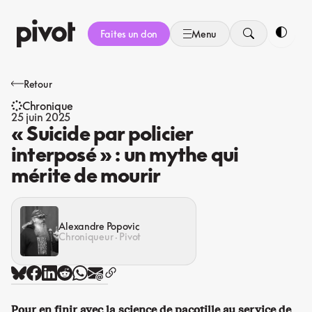
Aller
au
Faites un don
Menu
contenu
Bascule
Retour
Chronique
25 juin 2025
« Suicide par policier
interposé » : un mythe qui
mérite de mourir
Alexandre Popovic
Chroniqueur · Pivot
Pour en finir avec la science de pacotille au service de