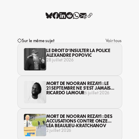
Sur le même sujet
Voir tous
LE DROIT D’INSULTER LA POLICE
ALEXANDRE POPOVIC
28 juillet 2026
MORT DE NOORAN REZAYI : LE
21 SEPTEMBRE NE S’EST JAMAIS
TERMINÉ
RICARDO LAMOUR
6 juillet 2026
MORT DE NOORAN REZAYI : DES
ACCUSATIONS CONTRE ONZE
JEUNES, MAIS PAS CONTRE LA
LÉA BEAULIEU-KRATCHANOV
POLICE
2 juillet 2026