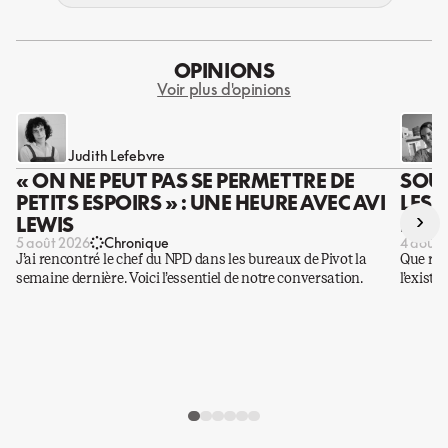
OPINIONS
Voir plus d'opinions
Judith Lefebvre
« ON NE PEUT PAS SE PERMETTRE DE
SOUS
PETITS ESPOIRS » : UNE HEURE AVEC AVI
LES 
›
LEWIS
DES 
5 août 2026
Chronique
4 août 
J’ai rencontré le chef du NPD dans les bureaux de Pivot la
Que rest
semaine dernière. Voici l’essentiel de notre conversation.
l’existe