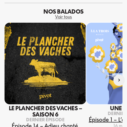
NOS BALADOS
Voir tous
›
LE PLANCHER DES VACHES –
UNE S
DERNIER
SAISON 6
Épisode 1 – L’e
DERNIER ÉPISODE
Épisode 14 – Adieu chanté,
16 mar