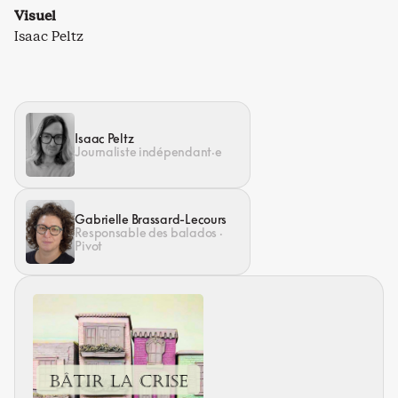
Visuel
Isaac Peltz
Isaac Peltz
Journaliste indépendant·e
Gabrielle Brassard-Lecours
Responsable des balados ·
Pivot