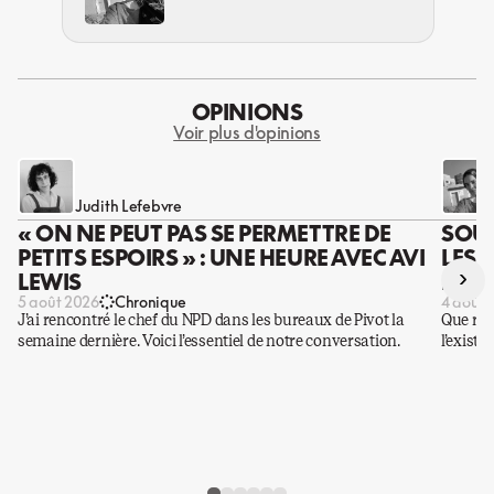
EFFET
OPINIONS
Voir plus d'opinions
Judith Lefebvre
« ON NE PEUT PAS SE PERMETTRE DE
SOUS
PETITS ESPOIRS » : UNE HEURE AVEC AVI
LES 
›
LEWIS
DES 
5 août 2026
Chronique
4 août 
J’ai rencontré le chef du NPD dans les bureaux de Pivot la
Que rest
semaine dernière. Voici l’essentiel de notre conversation.
l’existe