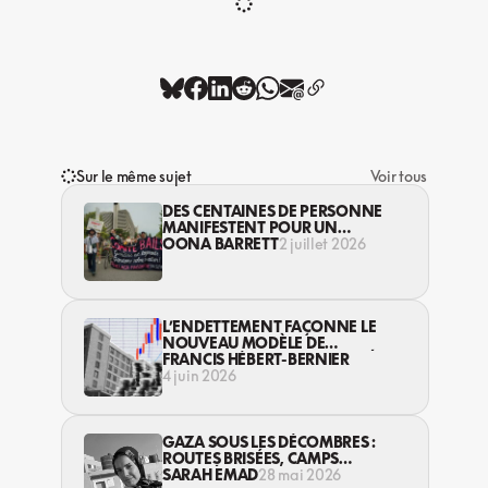
Sur le même sujet
Voir tous
DES CENTAINES DE PERSONNE
MANIFESTENT POUR UN
MEILLEUR DROIT AU LOGEMENT
OONA BARRETT
2 juillet 2026
L’ENDETTEMENT FAÇONNE LE
NOUVEAU MODÈLE DE
LOGEMENTS SUBVENTIONNÉS
FRANCIS HÉBERT-BERNIER
AU QUÉBEC
4 juin 2026
GAZA SOUS LES DÉCOMBRES :
ROUTES BRISÉES, CAMPS
INFESTÉS ET CESSEZ-LE-FEU SANS
SARAH EMAD
28 mai 2026