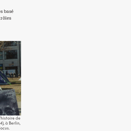
es basé
trôles
histoire de
), à Berlin,
Focus.