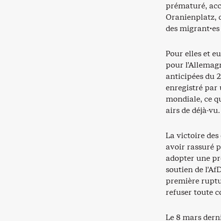
prématuré, accu
Oranienplatz, d
des migrant·es 
Pour elles et eu
pour l’Allemagn
anticipées du 2
enregistré par
mondiale, ce qu
airs de déjà-vu.
La victoire de
avoir rassuré p
adopter une pro
soutien de l’AfD
première ruptur
refuser toute c
Le 8 mars derni