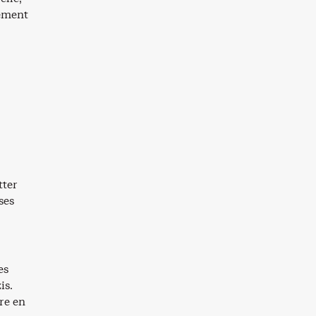
uement
tter
ses
es
is.
re en