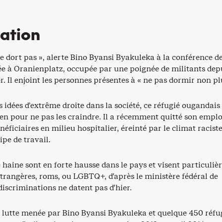
sation
e dort pas », alerte Bino Byansi Byakuleka à la conférence d
ée à Oranienplatz, occupée par une poignée de militants depu
r. Il enjoint les personnes présentes à « ne pas dormir non pl
s idées d’extrême droite dans la société, ce réfugié ougandais 
en pour ne pas les craindre. Il a récemment quitté son emplo
éficiaires en milieu hospitalier, éreinté par le climat racist
ipe de travail.
e haine sont en forte hausse dans le pays et visent particuli
trangères, roms, ou LGBTQ+, d’après le ministère fédéral de
 discriminations ne datent pas d’hier.
lutte menée par Bino Byansi Byakuleka et quelque 450 réfu