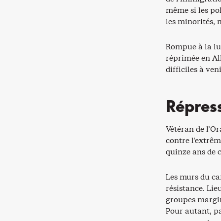
même si les po
les minorités, 
Rompue à la lut
réprimée en Al
difficiles à veni
Répres
Vétéran de l’Or
contre l’extrêm
quinze ans de c
Les murs du caf
résistance. Li
groupes margina
Pour autant, pa