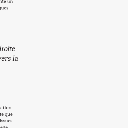
onté un
ques
roite
ers la
sation
ute que
issues
elle,