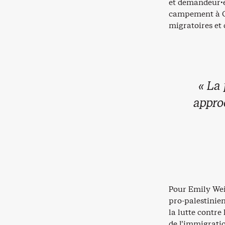
et demandeur·eu
campement à Or
migratoires et 
« La
appro
Pour Emily Wein
pro-palestinien
la lutte contre
de l’immigratio