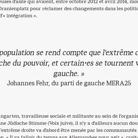
ses d’asile qui avaient, entre octobre 2012 et avril 2014, m
anienplatz pour réclamer des changements dans les politi
d’« intégration ».
 population se rend compte que l’extrême d
che du pouvoir, et certain·es se tournent v
gauche. »
Johannes Fehr, du parti de gauche MERA25
garten, travailleuse sociale et militante au sein de l’organi
ne Jüdische Stimme (Voix juive), il n’y a d’ailleurs aucun do
 l’extrême droite va d’abord être menée par les communautés 
n. « Il va falloir du temps aux Allemand·es pour agir », croit-