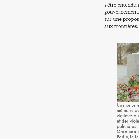
s’être entendu 
gouvernement. 
sur une propos
aux frontières.
Un monume
mémoire d
victimes d
et des viol
policières,
Oranienpla
Berlin, le 1