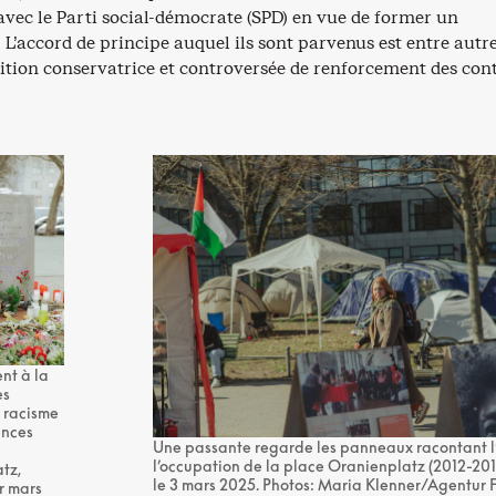
avec le Parti social-démocrate (SPD) en vue de former un
L’accord de principe auquel ils sont parvenus est entre autr
ition conservatrice et controversée de renforcement des con
nt à la
es
u racisme
ences
Une passante regarde les panneaux racontant l’
l’occupation de la place Oranienplatz (2012-2014
tz,
le 3 mars 2025. Photos: Maria Klenner/Agentur 
er mars