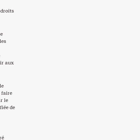
droits
ve
les
e
ir aux
le
 faire
r le
fiée de
ré