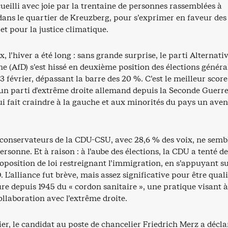
eilli avec joie par la trentaine de personnes rassemblées à
ans le quartier de Kreuzberg, pour s’exprimer en faveur des 
et pour la justice climatique.
x, l’hiver a été long : sans grande surprise, le parti Alternati
e (AfD) s’est hissé en deuxième position des élections généra
3 février, dépassant la barre des 20 %. C’est le meilleur score
 un parti d’extrême droite allemand depuis la Seconde Guerr
i fait craindre à la gauche et aux minorités du pays un aven
s conservateurs de la CDU-CSU, avec 28,6 % des voix, ne semb
ersonne. Et à raison : à l’aube des élections, la CDU a tenté de
position de loi restreignant l’immigration, en s’appuyant su
. L’alliance fut brève, mais assez significative pour être quali
e depuis 1945 du « cordon sanitaire », une pratique visant à
ollaboration avec l’extrême droite.
er, le candidat au poste de chancelier Friedrich Merz a décla