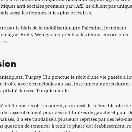
litiques anti-sociales promues par l’AfD ne ciblent pas uniq
mais aussi les femmes et les plus précaires.
te par le biais de la mobilisation pro-Palestine, fortement
lemagne, Emily Weingarten prédit « des temps encore plus
r ».
sion
anienplatz, Turgay Ulu ponctue le récit d’une vie passée à lu
e droite avec des mélodies au saz, instrument appris durant 
aptivité dans sa Turquie natale.
é où il nous reçoit racontent, eux aussi, la même histoire de
eu de rassemblement pour des militant·es de gauche et pour d
lisés, il a été vandalisé à plusieurs reprises par des néo-naz
s question de renoncer à tenir le phare de l’établissement, ra