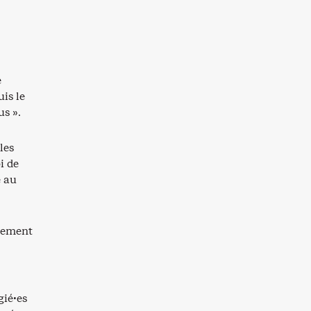
e
is le
us ».
les
i de
e au
èrement
gié·es